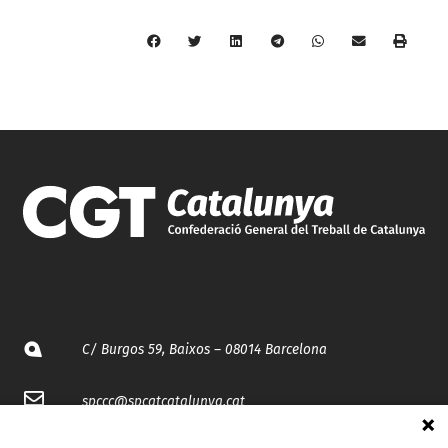
C/ Burgos 59, Baixos – 08014 Barcelona
spccc@
spcgtcatalunya.cat
935 120 481