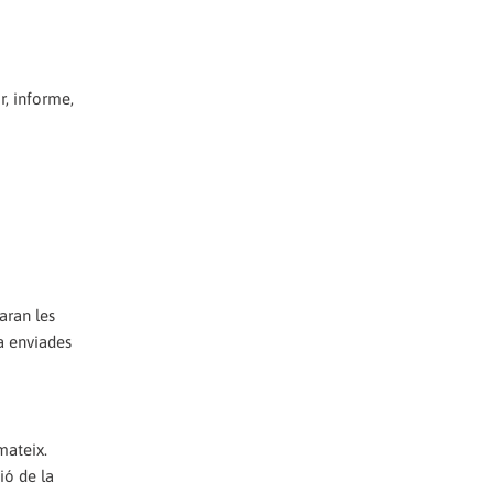
r, informe,
aran les
a enviades
mateix.
ió de la