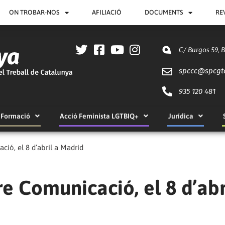
ON TROBAR-NOS
AFILIACIÓ
DOCUMENTS
RE
C/ Burgos 59, 
spccc@
spcgt
935 120 481
Formació
Acció Feminista LGTBIQ+
Jurídica
ió, el 8 d’abril a Madrid
e Comunicació, el 8 d’abr