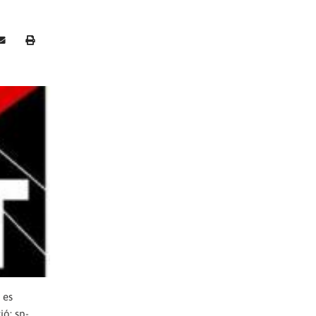
 es
ió: sp-