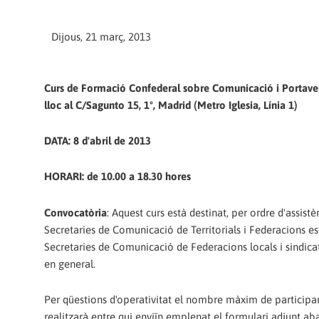
Dijous, 21 març, 2013
Curs de Formació Confederal sobre Comunicació i Portaveu
lloc al C/Sagunto 15, 1º, Madrid (Metro Iglesia, Línia 1)
DATA: 8 d'abril de 2013
HORARI: de 10.00 a 18.30 hores
Convocatòria
: Aquest curs està destinat, per ordre d'assistè
Secretaries de Comunicació de Territorials i Federacions est
Secretaries de Comunicació de Federacions locals i sindicats 
en general.
Per qüestions d'operativitat el nombre màxim de participan
realitzarà entre qui enviïn emplenat el formulari adjunt ab