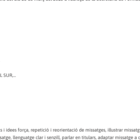
L SUR,...
i idees força, repetició i reorientació de missatges, il·lustrar missa
tge, llenguatge clar i senzill, parlar en titulars, adaptar missatge a 