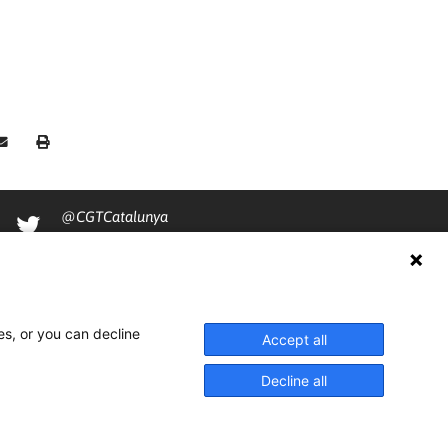
@CGTCatalunya
cgtcatalunya
CGTCatalunya
cgtcatalunya
es, or you can decline
Accept all
Decline all