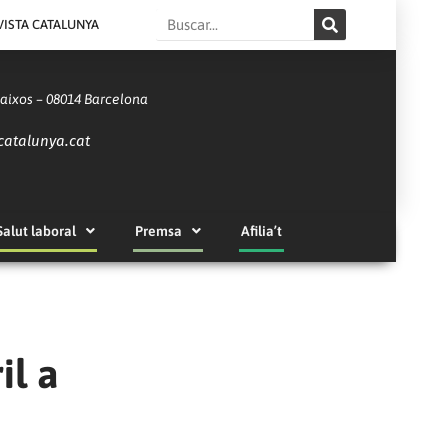
Search
VISTA CATALUNYA
Baixos – 08014 Barcelona
catalunya.cat
Salut laboral
Premsa
Afilia’t
il a