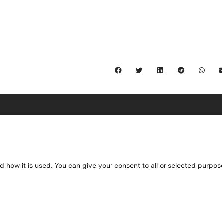
C/ Burgos 59, Baixos – 08014 Barcelona
spccc@
spcgtcatalunya.cat
d how it is used. You can give your consent to all or selected purpos
935 120 481
Desenvolupat per