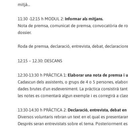
mitjà…
11:30 -12:15 h MODUL 2:
Informar als mitjans.
Nota de premsa, comunicat de premsa, convocatòria de roda d
dossier.
Roda de premsa, declaració, entrevista, debat, declaracions o
12:15 – 12.30: DESCANS
12:30-13:30 h PRÀCTICA 1:
Elaborar una nota de premsa i 
Cadascun dels assistents, o grups de 4 o 5 persones, elabor
dades brutes d'un esdeveniment. La pràctica consistirà tan
les notes es comentarà algun exemple i es corregirà a class
13:30-14:30 h PRÀCTICA 2:
Declaració, entrevista, debat en 
Diversos voluntaris rebran un text en el qual es presentara
Després seran entrevistats sobre el tema. Posteriorment es