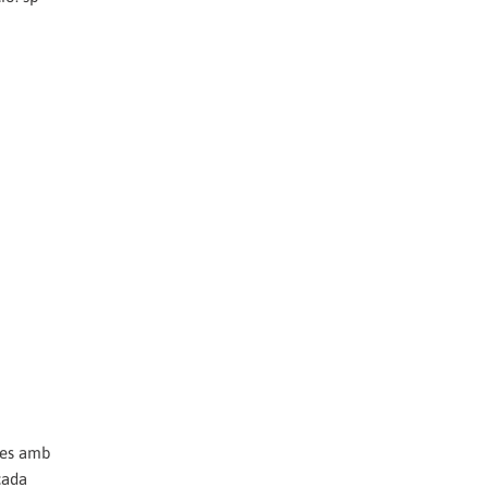
tges amb
cada