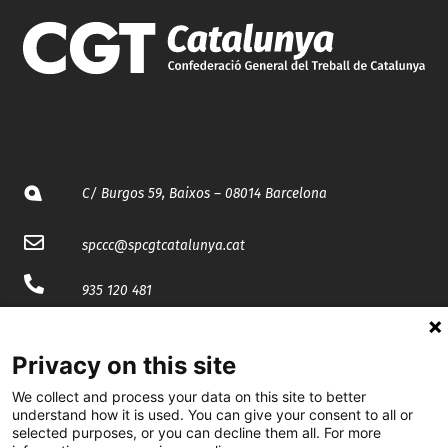
C/ Burgos 59, Baixos – 08014 Barcelona
spccc@
spcgtcatalunya.cat
935 120 481
@CGTCatalunya
Privacy on this site
cgtcatalunya
We collect and process your data on this site to better
understand how it is used. You can give your consent to all or
CGTCatalunya
selected purposes, or you can decline them all. For more