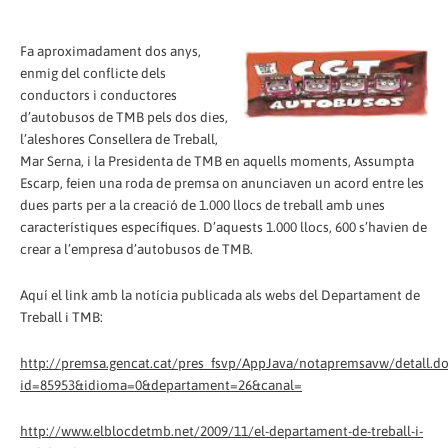
Fa aproximadament dos anys,
enmig del conflicte dels
conductors i conductores
d’autobusos de TMB pels dos dies,
l’aleshores Consellera de Treball,
Mar Serna, i la Presidenta de TMB en aquells moments, Assumpta
Escarp, feien una roda de premsa on anunciaven un acord entre les
dues parts per a la creació de 1.000 llocs de treball amb unes
característiques específiques. D’aquests 1.000 llocs, 600 s’havien de
crear a l’empresa d’autobusos de TMB.
Aquí el link amb la notícia publicada als webs del Departament de
Treball i TMB:
http://premsa.gencat.cat/pres_fsvp/AppJava/notapremsavw/detall.d
id=85953&idioma=0&departament=26&canal=
http://www.elblocdetmb.net/2009/11/el-departament-de-treball-i-