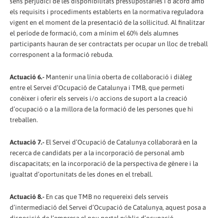
sens perjudici de les disponibilitats pressupostàries i d’acord amb
els requisits i procediments establerts en la normativa reguladora
vigent en el moment de la presentació de la sol·licitud. Al finalitzar
el període de formació, com a mínim el 60% dels alumnes
participants hauran de ser contractats per ocupar un lloc de treball
corresponent a la formació rebuda.
Actuació 6.-
Mantenir una línia oberta de col·laboració i diàleg
entre el Servei d’Ocupació de Catalunya i TMB, que permeti
conèixer i oferir els serveis i/o accions de suport a la creació
d’ocupació o a la millora de la formació de les persones que hi
treballen.
Actuació 7.-
El Servei d’Ocupació de Catalunya col·laborarà en la
recerca de candidats per a la incorporació de personal amb
discapacitats; en la incorporació de la perspectiva de gènere i la
igualtat d’oportunitats de les dones en el treball.
Actuació 8.-
En cas que TMB no requereixi dels serveis
d’intermediació del Servei d’Ocupació de Catalunya, aquest posa a
disposició de l’empresa el nou portal públic d’ocupació