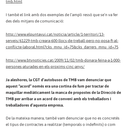
tmb.html
I també el link amb dos exemples de l’ampli ressò que se’n va fer
des dels mitjans de comunicació:
http://www.elpuntavui.cat/noticia/article/1-territori/13-
serveis/61229-tmb-creara-600-llocs-de-treball-pero-no-posa-fi-al-
conflicte-laboral.html?cks_mnu_id=75&cks_darrers_mnu_id=75
http://www.btvnoticies.cat/2009/11/02/tmb-donara-feina-a-1-000-
persones-aturades-en-els-proxims-cinc-anys/
Ja aleshores, la CGT d’autobusos de TMB vam denunciar que
aquest “acord” només era una cortina de fum per tractar de
maquillar mediàticament la manca de propostes de la Direcció de
TMB per arribar a un acord de conveni amb els treballadors i
treballadores d’aquesta empresa.
De la mateixa manera, també vam denunciar que no es concretés
el tipus de contractes a realitzar (temporals o indefinits) o com