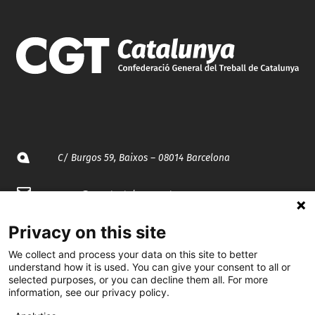
C/ Burgos 59, Baixos – 08014 Barcelona
spccc@
spcgtcatalunya.cat
935 120 481
Privacy on this site
We collect and process your data on this site to better
understand how it is used. You can give your consent to all or
@CGTCatalunya
selected purposes, or you can decline them all. For more
information, see our privacy policy.
cgtcatalunya