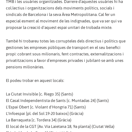
TMB i les usuàries organitzades. Darrere d´aquestes usuàries hi ha
col.lectius i organitzacions dels moviments polítics, socials i
sindicals de Barcelona i la seva Àrea Metropolitana. Cal fer un
especial esment al moviment de les indignades, que va ser qui va
proposar la creació d'aquest espai unitari de trobada mixte.
També hi trobareu totes les corrupteles dels directius i polítics que
gestiones les empreses públiques de transport en el seu benefici
propi: cobrant sous milionaris, fent contractes, externalitzacions i
privatitzacions a favor d´empreses privades i jubilant-se amb unes
pensions milionàries.
El podeu trobar en aquest locals:
La Ciutat Invisible [c. Riego 35] (Sants)
El Casal Independentista de Sants [c. Muntadas 24] (Sants)
L'Espai Obert [c. Violant d'Hongria 71] (Sants)
L'Infoespai [pl. del Sol 19-20 baixos] (Gràcia)
La Barraqueta [c. Tordera 34] (Gràcia)
El local de la CGT [Av. Via Laietana 18, 9a planta] (Ciutat Vella)