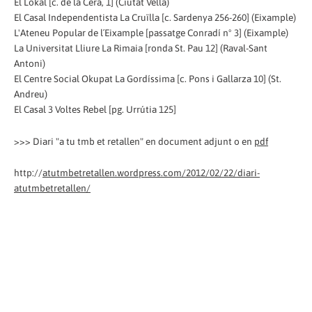
El Lokal [c. de la Cera, 1] (Ciutat Vella)
El Casal Independentista La Cruïlla [c. Sardenya 256-260] (Eixample)
L'Ateneu Popular de l´Eixample [passatge Conradí nº 3] (Eixample)
La Universitat Lliure La Rimaia [ronda St. Pau 12] (Raval-Sant
Antoni)
El Centre Social Okupat La Gordíssima [c. Pons i Gallarza 10] (St.
Andreu)
El Casal 3 Voltes Rebel [pg. Urrútia 125]
>>> Diari "a tu tmb et retallen" en document adjunt o en
pdf
http://
atutmbetretallen.wordpress.com/2012/02/22/diari-
atutmbetretallen/