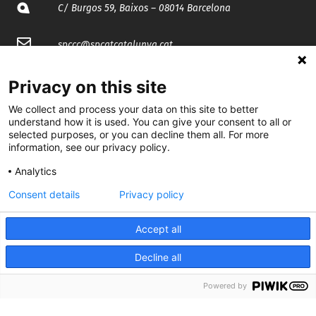
C/ Burgos 59, Baixos – 08014 Barcelona
spccc@
spcgtcatalunya.cat
935 120 481
Privacy on this site
We collect and process your data on this site to better
@CGTCatalunya
understand how it is used. You can give your consent to all or
selected purposes, or you can decline them all. For more
information, see our privacy policy.
cgtcatalunya
Analytics
CGTCatalunya
Consent details
Privacy policy
cgtcatalunya
Accept all
Decline all
Desenvolupat per
Powered by