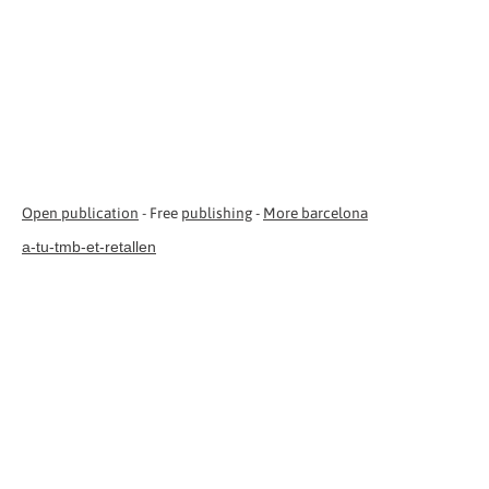
Open publication
- Free
publishing
-
More barcelona
a-tu-tmb-et-retallen