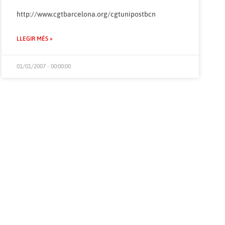
http://www.cgtbarcelona.org/cgtunipostbcn
LLEGIR MÉS »
01/01/2007 - 00:00:00