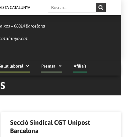
Search
VISTA CATALUNYA
Baixos – 08014 Barcelona
catalunya.cat
Salut laboral
Premsa
Afilia’t
LS
Secció Sindical CGT Unipost
Barcelona