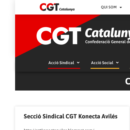
QUI SOM
Acció Sindical
Acció Social
C
Secció Sindical CGT Konecta Avilés