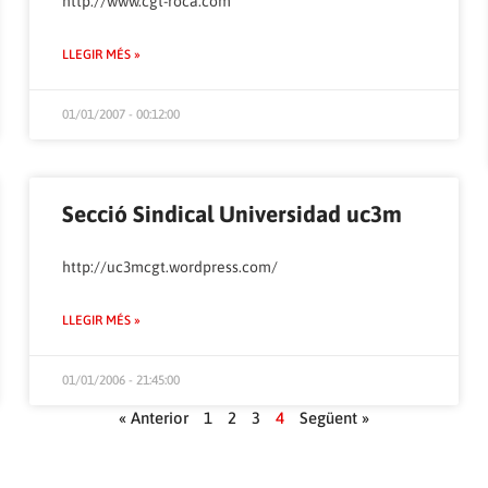
http://www.cgt-roca.com
LLEGIR MÉS »
01/01/2007 - 00:12:00
Secció Sindical Universidad uc3m
http://uc3mcgt.wordpress.com/
LLEGIR MÉS »
01/01/2006 - 21:45:00
« Anterior
1
2
3
4
Següent »