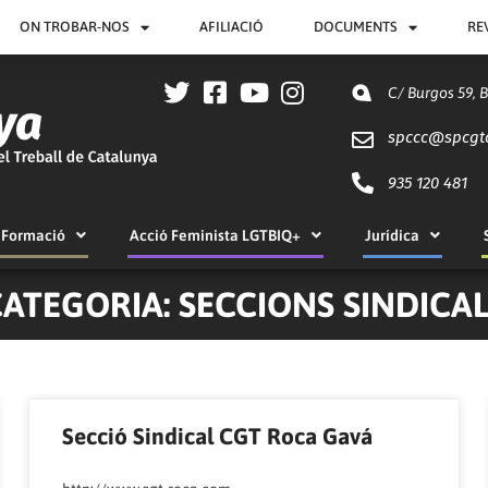
ON TROBAR-NOS
AFILIACIÓ
DOCUMENTS
RE
C/ Burgos 59, 
spccc@
spcgt
935 120 481
Formació
Acció Feminista LGTBIQ+
Jurídica
ATEGORIA: SECCIONS SINDICA
Pàgina
Pàgina
Pàgina
Pàgina
Secció Sindical CGT Roca Gavá