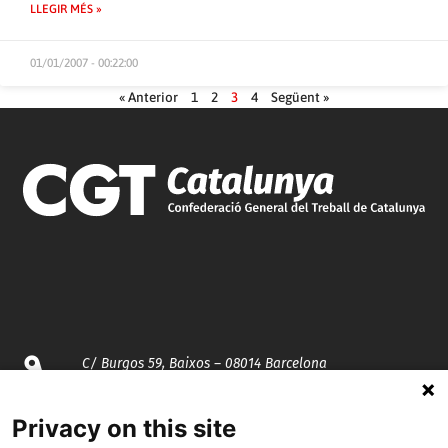
LLEGIR MÉS »
01/01/2007 - 00:22:00
« Anterior
1
2
3
4
Següent »
C/ Burgos 59, Baixos – 08014 Barcelona
spccc@
spcgtcatalunya.cat
Privacy on this site