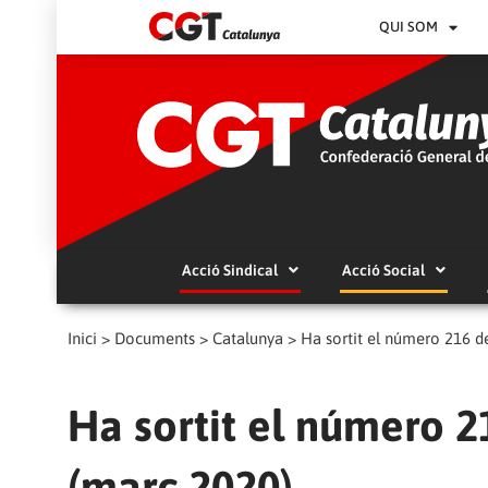
QUI SOM
Acció Sindical
Acció Social
Inici
>
Documents
>
Catalunya
>
Ha sortit el número 216 d
Ha sortit el número 2
(març 2020)