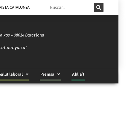
Search
VISTA CATALUNYA
Baixos – 08014 Barcelona
catalunya.cat
Salut laboral
Premsa
Afilia’t
a