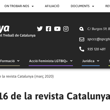
ON TROBAR-NOS
AFILIACIÓ
DOCUMENTS
RE
C/ Burgos 59, 
spccc@
spcgt
935 120 481
Formació
Acció Feminista LGTBIQ+
Jurídica
e la revista Catalunya (març 2020)
16 de la revista Cataluny