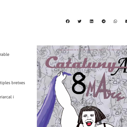
rable
tiples bretxes
iarcal i