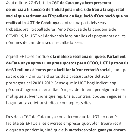
Avui dilluns 27 d’abril,
la CGT de Catalunya hem presentat
denúncia a Inspecció de Treball pels indicis de frau a la seguretat
social que estimem en l’Expedient de Regulació d’Ocupació que ha
realitzat la UGT de Catalunya
contra una part dels seus
treballadors i treballadores. Amb l’excusa de la pandèmia de
COVID-19, la UGT vol derivar als fons públics els pagaments de les
nòmines de part dels seus treballadors/es.
Aquest ERTO es produeix
la mateixa setmana en que el Parlament
de Catalunya aprova uns pressupostos per a CCOO, UGT i patronals
de 6,1 milions d’euros per a facilitar la ‘concertació social’
, molt per
sobre dels 4,2 milions d’euros dels pressupostos del 2017,
prorrogats pel 2018 i 2019. Sense que la UGT hagi indicat cap
pèrdua d’ingressos per afiliació ni, evidentment, per alguna de les
múltiples subvencions que rep. Ens al contrari, poques vegades hi
hagut tanta activitat sindical com aquests dies.
Des de la CGT de Catalunya considerem que la UGT no només
facilita els ERTOs a les diverses empreses que volen treure rèdit
d’aquesta pandèmia, sinó que
ells mateixos volen guanyar encara