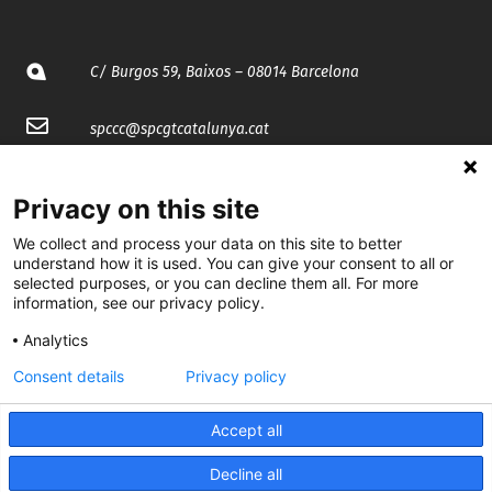
C/ Burgos 59, Baixos – 08014 Barcelona
spccc@
spcgtcatalunya.cat
935 120 481
Privacy on this site
We collect and process your data on this site to better
@CGTCatalunya
understand how it is used. You can give your consent to all or
selected purposes, or you can decline them all. For more
cgtcatalunya
information, see our privacy policy.
CGTCatalunya
Analytics
cgtcatalunya
Consent details
Privacy policy
Accept all
Desenvolupat per
Decline all