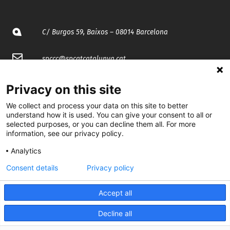
C/ Burgos 59, Baixos – 08014 Barcelona
spccc@
spcgtcatalunya.cat
935 120 481
Privacy on this site
We collect and process your data on this site to better
@CGTCatalunya
understand how it is used. You can give your consent to all or
selected purposes, or you can decline them all. For more
information, see our privacy policy.
cgtcatalunya
Analytics
CGTCatalunya
Consent details
Privacy policy
cgtcatalunya
Accept all
Decline all
Desenvolupat per