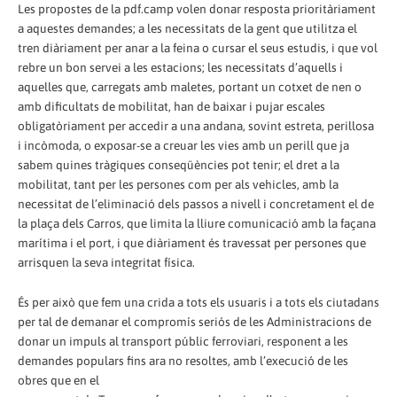
Les propostes de la pdf.camp volen donar resposta prioritàriament
a aquestes demandes; a les necessitats de la gent que utilitza el
tren diàriament per anar a la feina o cursar el seus estudis, i que vol
rebre un bon servei a les estacions; les necessitats d’aquells i
aquelles que, carregats amb maletes, portant un cotxet de nen o
amb dificultats de mobilitat, han de baixar i pujar escales
obligatòriament per accedir a una andana, sovint estreta, perillosa
i incòmoda, o exposar-se a creuar les vies amb un perill que ja
sabem quines tràgiques conseqüències pot tenir; el dret a la
mobilitat, tant per les persones com per als vehicles, amb la
necessitat de l’eliminació dels passos a nivell i concretament el de
la plaça dels Carros, que limita la lliure comunicació amb la façana
marítima i el port, i que diàriament és travessat per persones que
arrisquen la seva integritat física.
És per això que fem una crida a tots els usuaris i a tots els ciutadans
per tal de demanar el compromís seriós de les Administracions de
donar un impuls al transport públic ferroviari, responent a les
demandes populars fins ara no resoltes, amb l’execució de les
obres que en el