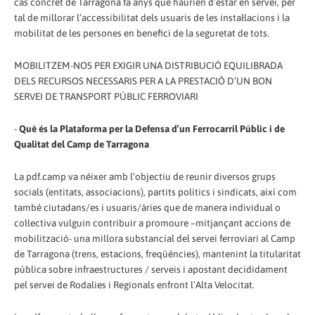
cas concret de Tarragona fa anys que haurien d’estar en servei, per
tal de millorar l’accessibilitat dels usuaris de les instal·lacions i la
mobilitat de les persones en benefici de la seguretat de tots.
MOBILITZEM-NOS PER EXIGIR UNA DISTRIBUCIÓ EQUILIBRADA
DELS RECURSOS NECESSARIS PER A LA PRESTACIÓ D’UN BON
SERVEI DE TRANSPORT PÚBLIC FERROVIARI
-
Què és la Plataforma per la Defensa d’un Ferrocarril Públic i de
Qualitat del Camp de Tarragona
La pdf.camp va néixer amb l’objectiu de reunir diversos grups
socials (entitats, associacions), partits polítics i sindicats, així com
també ciutadans/es i usuaris/àries que de manera individual o
col·lectiva vulguin contribuir a promoure –mitjançant accions de
mobilització- una millora substancial del servei ferroviari al Camp
de Tarragona (trens, estacions, freqüències), mantenint la titularitat
pública sobre infraestructures / serveis i apostant decididament
pel servei de Rodalies i Regionals enfront l’Alta Velocitat.