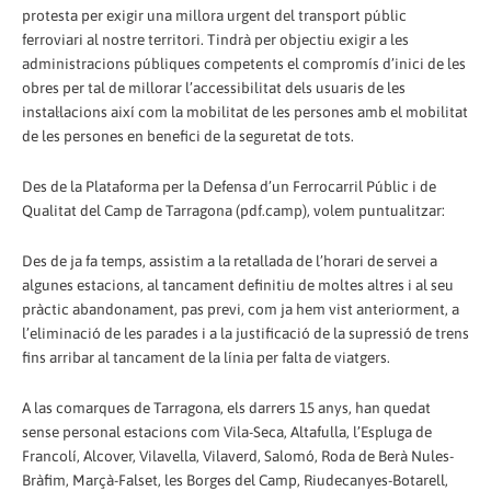
protesta per exigir una millora urgent del transport públic
ferroviari al nostre territori. Tindrà per objectiu exigir a les
administracions públiques competents el compromís d’inici de les
obres per tal de millorar l’accessibilitat dels usuaris de les
instal·lacions així com la mobilitat de les persones amb el mobilitat
de les persones en benefici de la seguretat de tots.
Des de la Plataforma per la Defensa d’un Ferrocarril Públic i de
Qualitat del Camp de Tarragona (pdf.camp), volem puntualitzar:
Des de ja fa temps, assistim a la retallada de l’horari de servei a
algunes estacions, al tancament definitiu de moltes altres i al seu
pràctic abandonament, pas previ, com ja hem vist anteriorment, a
l’eliminació de les parades i a la justificació de la supressió de trens
fins arribar al tancament de la línia per falta de viatgers.
A las comarques de Tarragona, els darrers 15 anys, han quedat
sense personal estacions com Vila-Seca, Altafulla, l’Espluga de
Francolí, Alcover, Vilavella, Vilaverd, Salomó, Roda de Berà Nules-
Bràfim, Marçà-Falset, les Borges del Camp, Riudecanyes-Botarell,