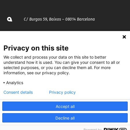
C/ Burgos 59, Baixos – 08014 Barcelona
spccc@
spcgtcatalunya.cat
Privacy on this site
935 120 481
We collect and process your data on this site to better
understand how it is used. You can give your consent to all or
@CGTCatalunya
selected purposes, or you can decline them all. For more
information, see our privacy policy.
cgtcatalunya
Analytics
CGTCatalunya
Consent details
Privacy policy
cgtcatalunya
Accept all
Decline all
Desenvolupat per
Powered by