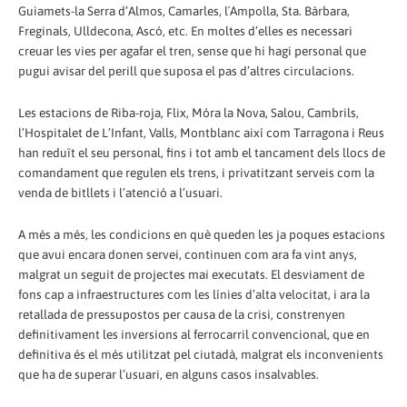
Guiamets-la Serra d’Almos, Camarles, l´Ampolla, Sta. Bàrbara,
Freginals, Ulldecona, Ascó, etc. En moltes d’elles es necessari
creuar les vies per agafar el tren, sense que hi hagi personal que
pugui avisar del perill que suposa el pas d’altres circulacions.
Les estacions de Riba-roja, Flix, Móra la Nova, Salou, Cambrils,
l’Hospitalet de L’Infant, Valls, Montblanc així com Tarragona i Reus
han reduït el seu personal, fins i tot amb el tancament dels llocs de
comandament que regulen els trens, i privatitzant serveis com la
venda de bitllets i l’atenció a l’usuari.
A més a més, les condicions en què queden les ja poques estacions
que avui encara donen servei, continuen com ara fa vint anys,
malgrat un seguit de projectes mai executats. El desviament de
fons cap a infraestructures com les línies d’alta velocitat, i ara la
retallada de pressupostos per causa de la crisi, constrenyen
definitivament les inversions al ferrocarril convencional, que en
definitiva és el més utilitzat pel ciutadà, malgrat els inconvenients
que ha de superar l’usuari, en alguns casos insalvables.