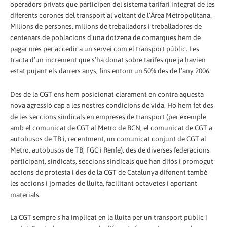
operadors privats que participen del sistema tarifari integrat de les
diferents corones del transport al voltant de l’Àrea Metropolitana.
Milions de persones, milions de treballadors i treballadores de
centenars de poblacions d'una dotzena de comarques hem de
pagar més per accedir a un servei com el transport públic. I es
tracta d’un increment que s’ha donat sobre tarifes que ja havien
estat pujant els darrers anys, fins entorn un 50% des de l’any 2006.
Des de la CGT ens hem posicionat clarament en contra aquesta
nova agressió cap a les nostres condicions de vida. Ho hem fet des
de les seccions sindicals en empreses de transport (per exemple
amb el comunicat de CGT al Metro de BCN, el comunicat de CGT a
autobusos de TB i, recentment, un comunicat conjunt de CGT al
Metro, autobusos de TB, FGC i Renfe), des de diverses federacions
participant, sindicats, seccions sindicals que han difós i promogut
accions de protesta i des de la CGT de Catalunya difonent també
les accions i jornades de lluita, facilitant octavetes i aportant
materials.
La CGT sempre s’ha implicat en la lluita per un transport públic i