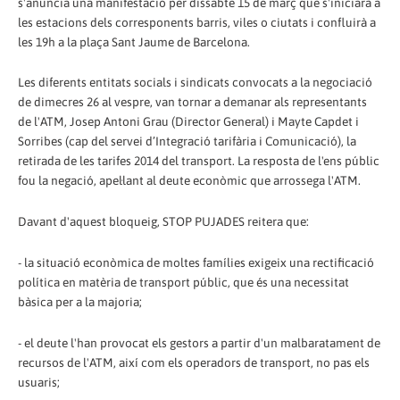
s'anuncia una manifestació per dissabte 15 de març que s'iniciarà a
les estacions dels corresponents barris, viles o ciutats i confluirà a
les 19h a la plaça Sant Jaume de Barcelona.
Les diferents entitats socials i sindicats convocats a la negociació
de dimecres 26 al vespre, van tornar a demanar als representants
de l'ATM, Josep Antoni Grau (Director General) i Mayte Capdet i
Sorribes (cap del servei d’Integració tarifària i Comunicació), la
retirada de les tarifes 2014 del transport. La resposta de l'ens públic
fou la negació, apel·lant al deute econòmic que arrossega l'ATM.
Davant d'aquest bloqueig, STOP PUJADES reitera que:
- la situació econòmica de moltes famílies exigeix una rectificació
política en matèria de transport públic, que és una necessitat
bàsica per a la majoria;
- el deute l'han provocat els gestors a partir d'un malbaratament de
recursos de l'ATM, així com els operadors de transport, no pas els
usuaris;