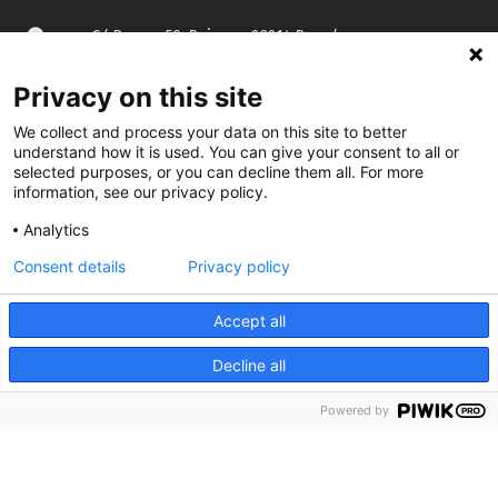
C/ Burgos 59, Baixos – 08014 Barcelona
Privacy on this site
spccc@
spcgtcatalunya.cat
We collect and process your data on this site to better
935 120 481
understand how it is used. You can give your consent to all or
selected purposes, or you can decline them all. For more
information, see our privacy policy.
@CGTCatalunya
Analytics
cgtcatalunya
Consent details
Privacy policy
CGTCatalunya
Accept all
cgtcatalunya
Decline all
Powered by
Desenvolupat per