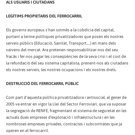
ALS USUARIS I CIUTADANS
LEGÍTIMS PROPIETARIS DEL FERROCARRIL
Els governs europeus s'han sotmès a la cobdícia del capital,
portant a terme polítiques privatitzadores que posen els nostres
serveis públics (Educació, Sanitat, Transport,...) en mans dels
vaivens del mercat. Ara pretenen responsabilitzar-nos del seu
fracàs i fer-nos pagar les conseqüències de la seva crisi i el cost de
la refundació del seu sistema capitalista, prenent-nos als ciutadans
els nostres serveis, les nostres ocupacions i els nostres drets.
DESTRUCCIÓ DEL FERROCARRIL PÚBLIC
Com part d'aquesta política privatitzadora i antisocial, al gener de
2005 va entrar en vigor la Llei del Sector Ferroviari, que va suposar
la segregació de RENFE, fragmentant el sistema de seguretat en les
actuals dues empreses d'explotació i infraestructura i en les
nombroses empreses privades, contractes i subcontrates que ja
operen en el ferrocarril.