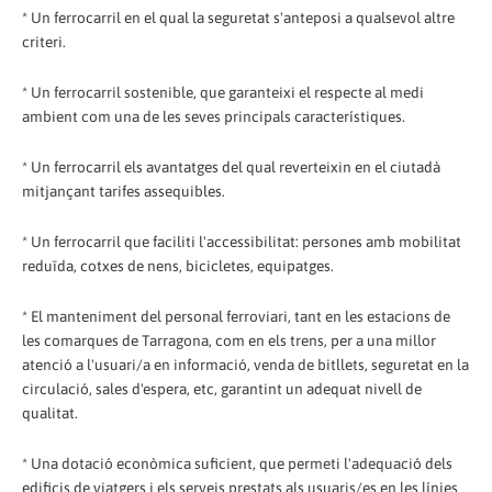
* Un ferrocarril en el qual la seguretat s'anteposi a qualsevol altre
criteri.
* Un ferrocarril sostenible, que garanteixi el respecte al medi
ambient com una de les seves principals característiques.
* Un ferrocarril els avantatges del qual reverteixin en el ciutadà
mitjançant tarifes assequibles.
* Un ferrocarril que faciliti l'accessibilitat: persones amb mobilitat
reduïda, cotxes de nens, bicicletes, equipatges.
* El manteniment del personal ferroviari, tant en les estacions de
les comarques de Tarragona, com en els trens, per a una millor
atenció a l'usuari/a en informació, venda de bitllets, seguretat en la
circulació, sales d'espera, etc, garantint un adequat nivell de
qualitat.
* Una dotació econòmica suficient, que permeti l'adequació dels
edificis de viatgers i els serveis prestats als usuaris/es en les línies