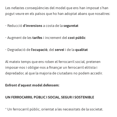
Les nefastes conseqüències del model que ens han imposat s'han
pogut veure en els països que ho han adoptat abans que nosaltres:
• Reducció
d'inversions
a costa de la
seguretat
• Augment de les
tarifes
i increment del
cost públic
• Degradació de
l'ocupació
, del
servei
i de la
qualitat
Al mateix temps que ens roben el ferrocarril social, pretenen
imposar-nos i obligar-nos a finançar un ferrocarril elitista i
depredador, al que la majoria de ciutadans no podem accedir.
Enfront d'aquest model defensem:
UN FERROCARRIL PÚBLIC I SOCIAL, SEGUR I SOSTENIBLE
* Un ferrocarril públic, orientat a les necessitats de la societat.