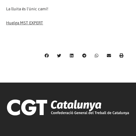
La lluita és l'únic camí!
Huelga MST EXPERT