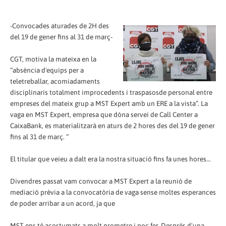
-Convocades aturades de 2H des
del 19 de gener fins al 31 de març-
CGT, motiva la mateixa en la
“absència d'equips per a
teletreballar, acomiadaments
disciplinaris totalment improcedents i traspasosde personal entre
empreses del mateix grup a MST Expert amb un ERE a la vista”. La
vaga en MST Expert, empresa que dóna servei de Call Center a
CaixaBank, es materialitzarà en aturs de 2 hores des del 19 de gener
fins al 31 de març. “
El titular que veieu a dalt era la nostra situació fins fa unes hores...
Divendres passat vam convocar a MST Expert a la reunió de
mediació prèvia a la convocatòria de vaga sense moltes esperances
de poder arribar a un acord, ja que
MST ens té acostumats a molt prometre i poc fer. Després d'una