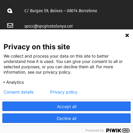
C/ Burgos 59, Baixos – 08014 Barcelona
spccc@
spcgtcatalunya.cat
935 120 481
Privacy on this site
We collect and process your data on this site to better
@CGTCatalunya
understand how it is used. You can give your consent to all or
selected purposes, or you can decline them all. For more
cgtcatalunya
information, see our privacy policy.
CGTCatalunya
Analytics
Consent details
Privacy policy
cgtcatalunya
Accept all
Decline all
Desenvolupat per
Powered by