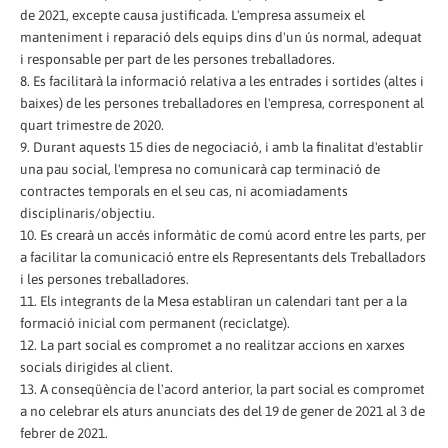
de 2021, excepte causa justificada. L'empresa assumeix el
manteniment i reparació dels equips dins d'un ús normal, adequat
i responsable per part de les persones treballadores.
8. Es facilitarà la informació relativa a les entrades i sortides (altes i
baixes) de les persones treballadores en l'empresa, corresponent al
quart trimestre de 2020.
9. Durant aquests 15 dies de negociació, i amb la finalitat d'establir
una pau social, l'empresa no comunicarà cap terminació de
contractes temporals en el seu cas, ni acomiadaments
disciplinaris/objectiu.
10. Es crearà un accés informàtic de comú acord entre les parts, per
a facilitar la comunicació entre els Representants dels Treballadors
i les persones treballadores.
11. Els integrants de la Mesa establiran un calendari tant per a la
formació inicial com permanent (reciclatge).
12. La part social es compromet a no realitzar accions en xarxes
socials dirigides al client.
13. A conseqüència de l'acord anterior, la part social es compromet
a no celebrar els aturs anunciats des del 19 de gener de 2021 al 3 de
febrer de 2021.