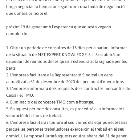
llarga negociació hem aconseguit obrir una taula de negociació
que donarà principi el
pròxim 19 de gener amb l'esperança que aquesta vegada
compleixin:
1. Obrir un període de consultes de 15 dies per a parlar i informar
de la situació de MST EXPERT KNOWLEDGE, S.L. S'establirà un
calendari de reunions de les quals s'estendrà acta signada per les
parts.
2. L'empresa facilitarà a la Representació Sindical un cens
actualitzat a 31 de desembre de 2020 del personal d'operacions.
3. L'empresa informarà dels requisits dels contractes mercantils de
Caixa i el TMO.
4. Eliminació del concepte TMO com a fitxatge.
5. En aquest període de consultes, es procedirà a la informació i
valoració dels llocs de treball.
6. L'empresa facilitarà i lliurarà al seu càrrec els equips necessaris
perquè les persones treballadores exerceixin el treball en el seu
domicili. L'empresa lliurarà aquests equips abans del 31 de gener