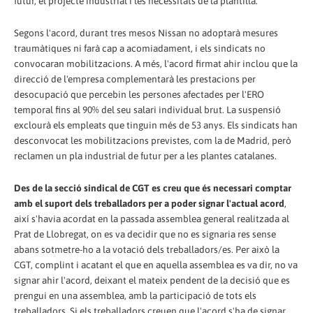
futur, el projecte industrial i les necessitats de la plantilla.
Segons l'acord, durant tres mesos Nissan no adoptarà mesures
traumàtiques ni farà cap a acomiadament, i els sindicats no
convocaran mobilitzacions. A més, l'acord firmat ahir inclou que la
direcció de l'empresa complementarà les prestacions per
desocupació que percebin les persones afectades per l'ERO
temporal fins al 90% del seu salari individual brut. La suspensió
exclourà els empleats que tinguin més de 53 anys. Els sindicats han
desconvocat les mobilitzacions previstes, com la de Madrid, però
reclamen un pla industrial de futur per a les plantes catalanes.
Des de la secció sindical de CGT es creu que és necessari comptar
amb el suport dels treballadors per a poder signar l'actual acord
,
així s'havia acordat en la passada assemblea general realitzada al
Prat de Llobregat, on es va decidir que no es signaria res sense
abans sotmetre-ho a la votació dels treballadors/es. Per això la
CGT, complint i acatant el que en aquella assemblea es va dir, no va
signar ahir l'acord, deixant el mateix pendent de la decisió que es
prengui en una assemblea, amb la participació de tots els
treballadors. Si els treballadors creuen que l'acord s'ha de signar,