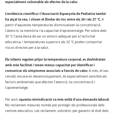
especialment vulnerable als efectes de la calor
.
L'evidència científica i l'Associació Espanyola de Pediatria també
ha alçat la veu, i situen el llindar de risc entre els 26 i els 27 °C.
A
partir d'aquestes temperatures disminueixen la concentració,
l'atenció, la memòria i la capacitat d'aprenentatge. Per sobre dels
30 °C l'aula deixa de ser un entorn adequat per a l'activitat
educativa, i temperatures superiors als 32 °C poden comportar
riscos directes per a la salut.
Els infants regulen pitjor la temperatura corporal, es deshidraten
amb més facilitat i tenen menys capacitat per identificar i
comunicar els símptomes associats a l'excés de calor.
A més, el seu
cervell, encara en desenvolupament, és especialment sensible als
factors ambientals que afecten l'atenció, la concentració i
l'aprenentatge.
Per això a
questa reivindicació va més enllà d'una demanda laboral
.
No reclamem mesures només per protegir els professionals dels
centres educatius. Les reclamem, sobretot, per garantir el dret dels