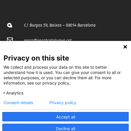
C/ Burgos 59, Baixos – 08014 Barcelona
spccc@
spcgtcatalunya.cat
935 120 481
Privacy on this site
We collect and process your data on this site to better
@CGTCatalunya
understand how it is used. You can give your consent to all or
selected purposes, or you can decline them all. For more
information, see our privacy policy.
cgtcatalunya
Analytics
CGTCatalunya
Consent details
Privacy policy
cgtcatalunya
Accept all
Decline all