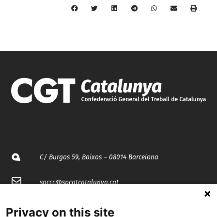
C/ Burgos 59, Baixos – 08014 Barcelona
spccc@
spcgtcatalunya.cat
935 120 481
Privacy on this site