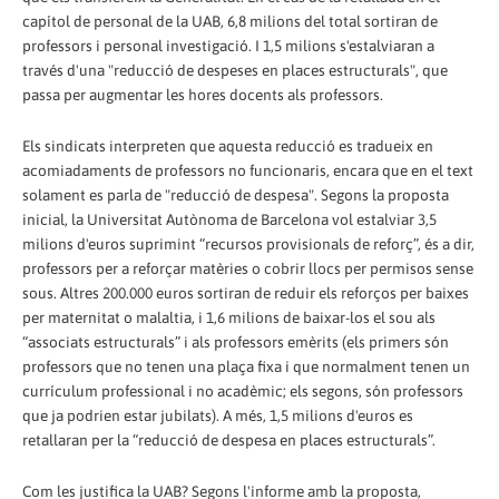
capítol de personal de la UAB, 6,8 milions del total sortiran de
professors i personal investigació. I 1,5 milions s'estalviaran a
través d'una "reducció de despeses en places estructurals", que
passa per augmentar les hores docents als professors.
Els sindicats interpreten que aquesta reducció es tradueix en
acomiadaments de professors no funcionaris, encara que en el text
solament es parla de "reducció de despesa". Segons la proposta
inicial, la Universitat Autònoma de Barcelona vol estalviar 3,5
milions d'euros suprimint “recursos provisionals de reforç”, és a dir,
professors per a reforçar matèries o cobrir llocs per permisos sense
sous. Altres 200.000 euros sortiran de reduir els reforços per baixes
per maternitat o malaltia, i 1,6 milions de baixar-los el sou als
“associats estructurals” i als professors emèrits (els primers són
professors que no tenen una plaça fixa i que normalment tenen un
currículum professional i no acadèmic; els segons, són professors
que ja podrien estar jubilats). A més, 1,5 milions d'euros es
retallaran per la “reducció de despesa en places estructurals”.
Com les justifica la UAB? Segons l'informe amb la proposta,