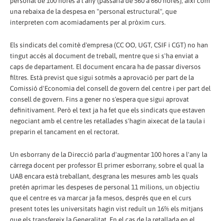
personal de 100 hores a l'any (passaria de 560 a 660 hores), així com
una rebaixa de la despesa en "personal estructural", que
interpreten com acomiadaments per al pròxim curs.
Els sindicats del comitè d'empresa (CC OO, UGT, CSIF i CGT) no han
tingut accés al document de treball, mentre que si s'ha enviat a
caps de departament. El document encara ha de passar diversos
filtres. Està previst que sigui sotmès a aprovació per part de la
Comissió d'Economia del consell de govern del centre i per part del
consell de govern. Fins a gener no s'espera que sigui aprovat
definitivament. Però el text ja ha fet que els sindicats que estaven
negociant amb el centre les retallades s'hagin aixecat de la taula i
preparin el tancament en el rectorat.
Un esborrany de la Direcció parla d'augmentar 100 hores a l'any la
càrrega docent per professor El primer esborrany, sobre el qual la
UAB encara està treballant, desgrana les mesures amb les quals
pretén aprimar les despeses de personal 11 milions, un objectiu
que el centre es va marcar ja fa mesos, després que en el curs
present totes les universitats hagin vist reduït un 16% els mitjans
que els transfereix la Generalitat. En el cas de la retallada en el