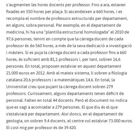
s'augmenten les hores docents per professor. Fins a ara, estaven
fixades en 550 hores per plaça. Si ascendeixen a 660 hores, i es
recompta el nombre de professors estructurals per departament,
en alguns, sobra personal. Per exemple, en el departament de
medicina, hi ha una “plantilla estructural homologada” el 2010 de
97,6 persones, tenint en compte que la càrrega docent de cada
professor és de 560 hores, a més de la seva dedicació a investigació
i màsters. Si es puja la càrrega docent a cada professor fins a 660
hores, és suficient amb 81,1 professors i, per tant, sobren 16,6
persones. En total, proposen estalviar en aquest departament
21.000 euros en 2012. Amb el mateix sistema, li sobren a filologia
catalana 20,6 professors i a matemàtiques 14,6. En total, la
Universitat creu que pujant la càrrega docent sobren 279
professors. Curiosament, alguns departaments tenen dèficit de
personal. Falten en total 44 docents. Però el document no indica
que es vagi a acomiadar a 279 persones. El que diu és el que
s'estalviarà per departament. Així doncs, en el departament de
geologia, on sobren 9,4 docents, el centre vol estalviar 73.000 euros.
El cost mig per professor és de 39.420.