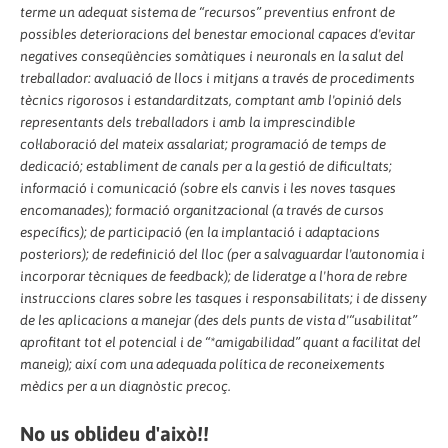
terme un adequat sistema de “recursos” preventius enfront de
possibles deterioracions del benestar emocional capaces d'evitar
negatives conseqüències somàtiques i neuronals en la salut del
treballador: avaluació de llocs i mitjans a través de procediments
tècnics rigorosos i estandarditzats, comptant amb l'opinió dels
representants dels treballadors i amb la imprescindible
col·laboració del mateix assalariat; programació de temps de
dedicació; establiment de canals per a la gestió de dificultats;
informació i comunicació (sobre els canvis i les noves tasques
encomanades); formació organitzacional (a través de cursos
específics); de participació (en la implantació i adaptacions
posteriors); de redefinició del lloc (per a salvaguardar l'autonomia i
incorporar tècniques de feedback); de lideratge a l'hora de rebre
instruccions clares sobre les tasques i responsabilitats; i de disseny
de les aplicacions a manejar (des dels punts de vista d'“usabilitat”
aprofitant tot el potencial i de “*amigabilidad” quant a facilitat del
maneig); així com una adequada política de reconeixements
mèdics per a un diagnòstic precoç.
No us oblideu d'això!!