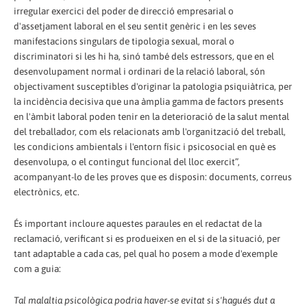
irregular exercici del poder de direcció empresarial o
d'assetjament laboral en el seu sentit genèric i en les seves
manifestacions singulars de tipologia sexual, moral o
discriminatori si les hi ha, sinó també dels estressors, que en el
desenvolupament normal i ordinari de la relació laboral, són
objectivament susceptibles d'originar la patologia psiquiàtrica, per
la incidència decisiva que una àmplia gamma de factors presents
en l'àmbit laboral poden tenir en la deterioració de la salut mental
del treballador, com els relacionats amb l'organització del treball,
les condicions ambientals i l'entorn físic i psicosocial en què es
desenvolupa, o el contingut funcional del lloc exercit”,
acompanyant-lo de les proves que es disposin: documents, correus
electrònics, etc.
És important incloure aquestes paraules en el redactat de la
reclamació, verificant si es produeixen en el si de la situació, per
tant adaptable a cada cas, pel qual ho posem a mode d'exemple
com a guia:
Tal malaltia psicològica podria haver-se evitat si s'hagués dut a