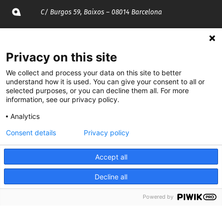
C/ Burgos 59, Baixos – 08014 Barcelona
spccc@
spcgtcatalunya.cat
Privacy on this site
935 120 481
We collect and process your data on this site to better
understand how it is used. You can give your consent to all or
selected purposes, or you can decline them all. For more
@CGTCatalunya
information, see our privacy policy.
cgtcatalunya
Analytics
CGTCatalunya
Consent details
Privacy policy
cgtcatalunya
Accept all
Decline all
Desenvolupat per
Powered by