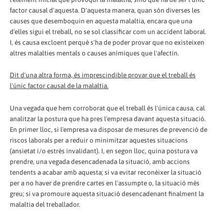
factor causal d'aquesta. D'aquesta manera, quan són diverses les
causes que desemboquin en aquesta malaltia, encara que una
d'elles sigui el treball, no se sol classificar com un accident laboral.
I, és causa excloent perquè s'ha de poder provar que no existeixen
altres malalties mentals o causes anímiques que l'afectin.
Dit d'una altra forma, és imprescindible provar que el treball és
l'únic factor causal de la malaltia.
Una vegada que hem corroborat que el treball és l'única causa, cal
analitzar la postura que ha pres l'empresa davant aquesta situació.
En primer lloc, si l'empresa va disposar de mesures de prevenció de
riscos laborals per a reduir o minimitzar aquestes situacions
(ansietat i/o estrès invalidant). I, en segon lloc, quina postura va
prendre, una vegada desencadenada la situació, amb accions
tendents a acabar amb aquesta; si va evitar reconèixer la situació
per a no haver de prendre cartes en l'assumpte o, la situació més
greu; si va promoure aquesta situació desencadenant finalment la
malaltia del treballador.