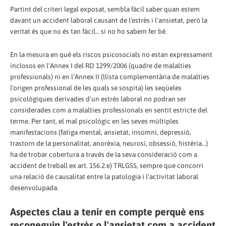
Partint del criteri legal exposat, sembla fàcil saber quan estem
davant un accident laboral causant de l'estrès i l'ansietat, però la
veritat és que no és tan fàcil… si no ho sabem fer bé.
En la mesura en què els riscos psicosocials no estan expressament
inclosos en l'Annex I del RD 1299/2006 (quadre de malalties
professionals) ni en l'Annex II (llista complementària de malalties
l'origen professional de les quals se sospita) les seqüeles
psicològiques derivades d'un estrès laboral no podran ser
considerades com a malalties professionals en sentit estricte del
terme. Per tant, el mal psicològic en les seves múltiples
manifestacions (fatiga mental, ansietat, insomni, depressió,
trastorn de la personalitat, anorèxia, neurosi, obsessió, histèria…)
ha de trobar cobertura a través de la seva consideració com a
accident de treball ex art. 156.2.e) TRLGSS, sempre que concorri
una relació de causalitat entre la patologia i l'activitat laboral
desenvolupada.
Aspectes clau a tenir en compte perquè ens
reconeguin l'estrès o l'ansietat com a accident