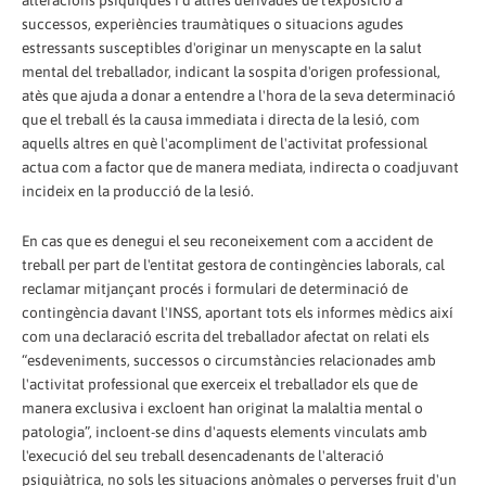
alteracions psíquiques i d'altres derivades de l'exposició a
successos, experiències traumàtiques o situacions agudes
estressants susceptibles d'originar un menyscapte en la salut
mental del treballador, indicant la sospita d'origen professional,
atès que ajuda a donar a entendre a l'hora de la seva determinació
que el treball és la causa immediata i directa de la lesió, com
aquells altres en què l'acompliment de l'activitat professional
actua com a factor que de manera mediata, indirecta o coadjuvant
incideix en la producció de la lesió.
En cas que es denegui el seu reconeixement com a accident de
treball per part de l'entitat gestora de contingències laborals, cal
reclamar mitjançant procés i formulari de determinació de
contingència davant l'INSS, aportant tots els informes mèdics així
com una declaració escrita del treballador afectat on relati els
“esdeveniments, successos o circumstàncies relacionades amb
l'activitat professional que exerceix el treballador els que de
manera exclusiva i excloent han originat la malaltia mental o
patologia”, incloent-se dins d'aquests elements vinculats amb
l'execució del seu treball desencadenants de l'alteració
psiquiàtrica, no sols les situacions anòmales o perverses fruit d'un