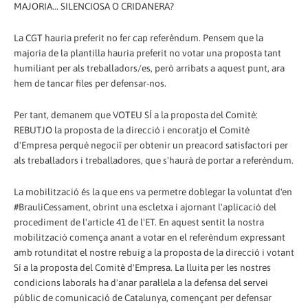
MAJORIA... SILENCIOSA O CRIDANERA?
La CGT hauria preferit no fer cap referèndum. Pensem que la
majoria de la plantilla hauria preferit no votar una proposta tant
humiliant per als treballadors/es, però arribats a aquest punt, ara
hem de tancar files per defensar-nos.
Per tant, demanem que VOTEU SÍ a la proposta del Comitè:
REBUTJO la proposta de la direcció i encoratjo el Comitè
d'Empresa perquè negociï per obtenir un preacord satisfactori per
als treballadors i treballadores, que s'haurà de portar a referèndum.
La mobilització és la que ens va permetre doblegar la voluntat d'en
#BrauliCessament, obrint una escletxa i ajornant l'aplicació del
procediment de l'article 41 de l'ET. En aquest sentit la nostra
mobilització comença anant a votar en el referèndum expressant
amb rotunditat el nostre rebuig a la proposta de la direcció i votant
Sí a la proposta del Comitè d'Empresa. La lluita per les nostres
condicions laborals ha d'anar paral·lela a la defensa del servei
públic de comunicació de Catalunya, començant per defensar