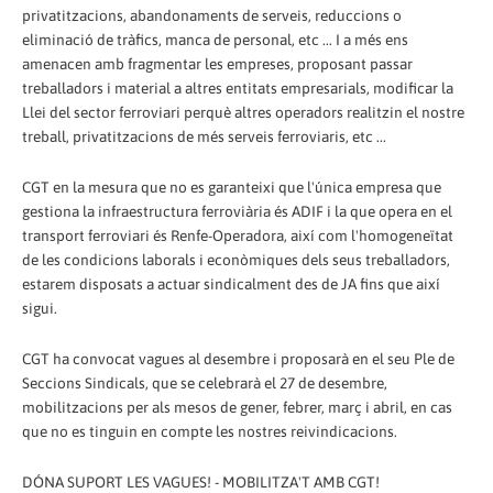
privatitzacions, abandonaments de serveis, reduccions o
eliminació de tràfics, manca de personal, etc ... I a més ens
amenacen amb fragmentar les empreses, proposant passar
treballadors i material a altres entitats empresarials, modificar la
Llei del sector ferroviari perquè altres operadors realitzin el nostre
treball, privatitzacions de més serveis ferroviaris, etc ...
CGT en la mesura que no es garanteixi que l'única empresa que
gestiona la infraestructura ferroviària és ADIF i la que opera en el
transport ferroviari és Renfe-Operadora, així com l'homogeneïtat
de les condicions laborals i econòmiques dels seus treballadors,
estarem disposats a actuar sindicalment des de JA fins que així
sigui.
CGT ha convocat vagues al desembre i proposarà en el seu Ple de
Seccions Sindicals, que se celebrarà el 27 de desembre,
mobilitzacions per als mesos de gener, febrer, març i abril, en cas
que no es tinguin en compte les nostres reivindicacions.
DÓNA SUPORT LES VAGUES! - MOBILITZA'T AMB CGT!