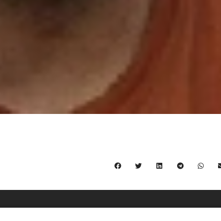
C/ Burgos 59, Baixos – 08014 Barcelona