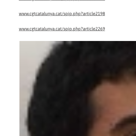
www.cgtcatalunya.cat/spip.php?article2198
www.cgtcatalunya.cat/spip.php?article2269