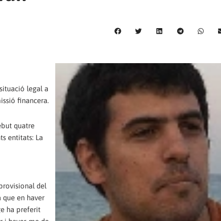
situació legal a
issió financera.
rebut quatre
s entitats: La
provisional del
a que en haver
e ha preferit