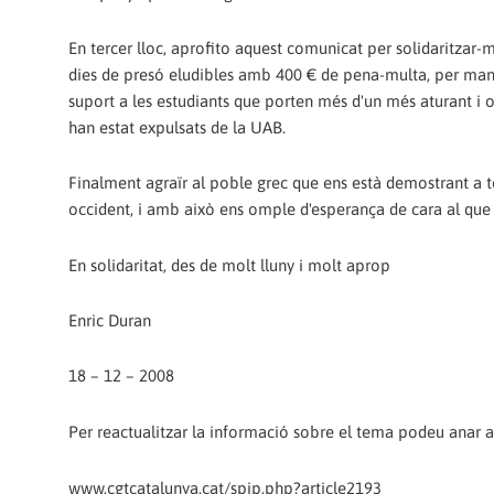
En tercer lloc, aprofito aquest comunicat per solidaritza
dies de presó eludibles amb 400 € de pena-multa, per manife
suport a les estudiants que porten més d'un més aturant i 
han estat expulsats de la UAB.
Finalment agraïr al poble grec que ens està demostrant a to
occident, i amb això ens omple d'esperança de cara al que
En solidaritat, des de molt lluny i molt aprop
Enric Duran
18 – 12 – 2008
Per reactualitzar la informació sobre el tema podeu anar a
www.cgtcatalunya.cat/spip.php?article2193