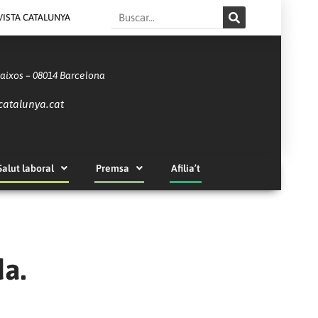
Search
VISTA CATALUNYA
Baixos – 08014 Barcelona
catalunya.cat
Salut laboral
Premsa
Afilia’t
da.