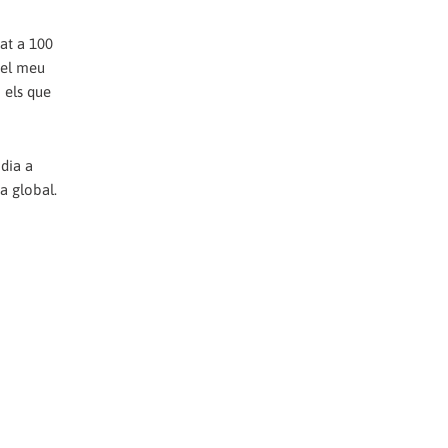
at a 100
 el meu
 els que
 dia a
a global.