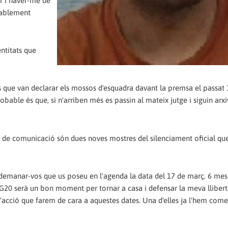
ar i haver-me de
bablement
entitats que
s que van declarar els mossos d'esquadra davant la premsa el passat 
bable és que, si n'arriben més es passin al mateix jutge i siguin arx
ans de comunicació són dues noves mostres del silenciament oficial qu
l demanar-vos que us poseu en l'agenda la data del 17 de març. 6 me
 G20 serà un bon moment per tornar a casa i defensar la meva llibert
 d'acció que farem de cara a aquestes dates. Una d'elles ja l'hem come