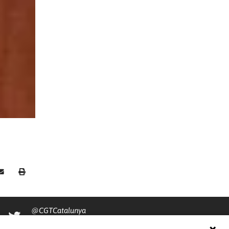
@CGTCatalunya