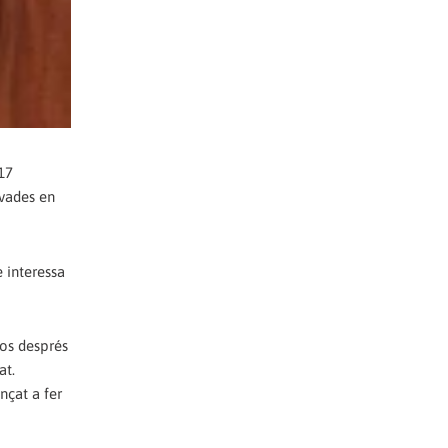
17
ivades en
e interessa
sos després
at.
nçat a fer