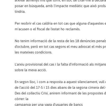
arxivar almenys fins que torni, en lloc de citar-me a declar
posar en búsqueda, amb l'impacte mediàtic que això pro
tindria.
Per reobrir el cas caldria en tot cas que alguna d'aquestes 
m'acusen o el fiscal de l'estat ho reclamés.
No tenim informació de la resta de les 18 denúncies penal
d'octubre, però en tot cas segons el meu advocat el més pro
les mateixes condicions.
L'arxiu provisional del cas i la falta d'informació als mitj
sobre la meva acció.
En segon lloc, i com a resposta a aquest silenciament, vul
de l'acció del 17-S i 15 dies abans de la segona cimera del
Des del col·lectiu Crisi, anirem informant de les propostes
córrer: la
campanya per una vaga d'usuaries de bancs