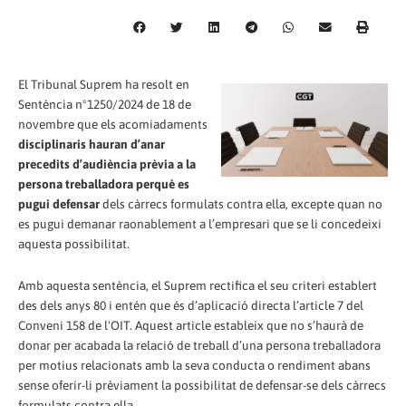
El Tribunal Suprem ha resolt en
Sentència nº1250/2024 de 18 de
novembre que els acomiadaments
disciplinaris hauran d’anar
precedits d’audiència prèvia a la
persona treballadora
perquè es
pugui defensar
dels càrrecs formulats contra ella, excepte quan no
es pugui demanar raonablement a l’empresari que se li concedeixi
aquesta possibilitat.
Amb aquesta sentència, el Suprem rectifica el seu criteri establert
des dels anys 80 i entén que és d’aplicació directa l’article 7 del
Conveni 158 de l'OIT. Aquest article estableix que no s’haurà de
donar per acabada la relació de treball d’una persona treballadora
per motius relacionats amb la seva conducta o rendiment abans
sense oferir-li prèviament la possibilitat de defensar-se dels càrrecs
formulats contra ella.