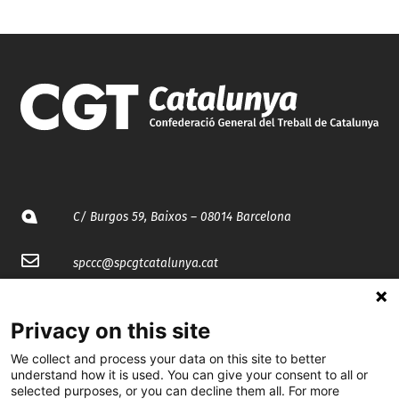
C/ Burgos 59, Baixos – 08014 Barcelona
spccc@
spcgtcatalunya.cat
935 120 481
Privacy on this site
We collect and process your data on this site to better
@CGTCatalunya
understand how it is used. You can give your consent to all or
selected purposes, or you can decline them all. For more
cgtcatalunya