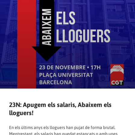
23N: Apugem els salaris, Abaixem els
lloguers!
En els últims anys els lloguers han pujat de forma brutal.
Mentrestant, els salaris han quedat estancats o amb unes