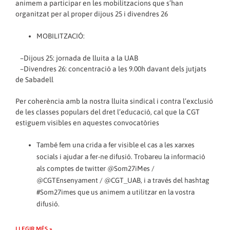
animem a participar en les mobilitzacions que s’han
organitzat per al proper dijous 25 i divendres 26
MOBILITZACIÓ:
–Dijous 25: jornada de lluita a la UAB
–Divendres 26: concentració a les 9.00h davant dels jutjats
de Sabadell
Per coherència amb la nostra lluita sindical i contra l’exclusió
de les classes populars del dret l’educació, cal que la CGT
estiguem visibles en aquestes convocatòries
També fem una crida a fer visible el cas a les xarxes
socials i ajudar a fer-ne difusió. Trobareu la informació
als comptes de twitter @Som27iMes /
@CGTEnsenyament / @CGT_UAB, i a través del hashtag
#Som27imes que us animem a utilitzar en la vostra
difusió.
LLEGIR MÉS »