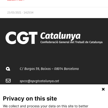
23/03/2021 - 14:25:54
C/ Burgos 59, Baixos – 08014 Barcelona
spccc@
spcgtcatalunya.cat
935 120 481
Privacy on this site
We collect and process your data on this site to better
@CGTCatalunya