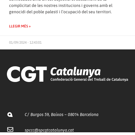
complicitat de les nostres institucions i governs amb el
genocidi del poble palestí i l’ocupació del seu territori.
LLEGIR MÉS »
01/09/2024 - 12:43:01
C/ Burgos 59, Baixos – 08014 Barcelona
spccc@
spcgtcatalunya.cat