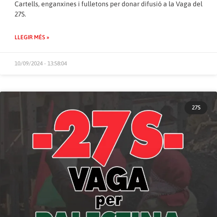
Cartells, enganxines i fulletons per donar difusió a la Vaga del
27S.
LLEGIR MÉS »
10/09/2024 - 13:58:04
27S