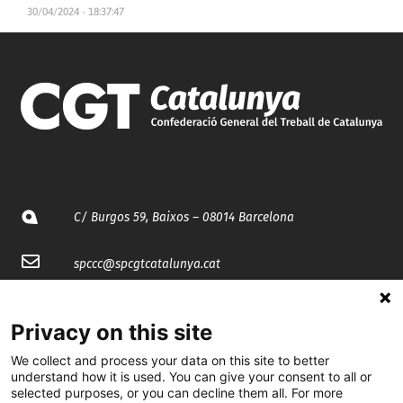
30/04/2024 - 18:37:47
C/ Burgos 59, Baixos – 08014 Barcelona
spccc@
spcgtcatalunya.cat
935 120 481
Privacy on this site
We collect and process your data on this site to better
@CGTCatalunya
understand how it is used. You can give your consent to all or
selected purposes, or you can decline them all. For more
cgtcatalunya