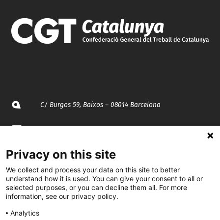
C/ Burgos 59, Baixos – 08014 Barcelona
spccc@
spcgtcatalunya.cat
Privacy on this site
935 120 481
We collect and process your data on this site to better
understand how it is used. You can give your consent to all or
@CGTCatalunya
selected purposes, or you can decline them all. For more
information, see our privacy policy.
cgtcatalunya
Analytics