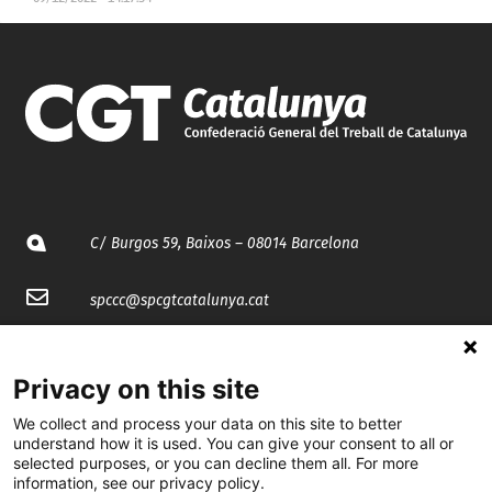
C/ Burgos 59, Baixos – 08014 Barcelona
spccc@
spcgtcatalunya.cat
935 120 481
Privacy on this site
@CGTCatalunya
We collect and process your data on this site to better
understand how it is used. You can give your consent to all or
selected purposes, or you can decline them all. For more
cgtcatalunya
information, see our privacy policy.