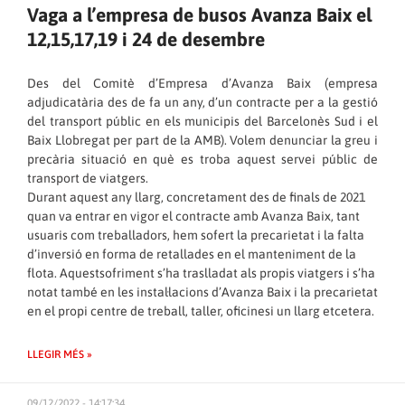
Vaga a l’empresa de busos Avanza Baix el
12,15,17,19 i 24 de desembre
Des del Comitè d’Empresa d’Avanza Baix (empresa
adjudicatària des de fa un any, d’un contracte per a la gestió
del transport públic en els municipis del Barcelonès Sud i el
Baix Llobregat per part de la AMB). Volem denunciar la greu i
precària situació en què es troba aquest servei públic de
transport de viatgers.
Durant aquest any llarg, concretament des de finals de 2021
quan va entrar en vigor el contracte amb Avanza Baix, tant
usuaris com treballadors, hem sofert la precarietat i la falta
d’inversió en forma de retallades en el manteniment de la
flota. Aquestsofriment s’ha traslladat als propis viatgers i s’ha
notat també en les instal·lacions d’Avanza Baix i la precarietat
en el propi centre de treball, taller, oficinesi un llarg etcetera.
LLEGIR MÉS »
09/12/2022 - 14:17:34