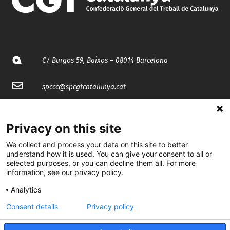
C/ Burgos 59, Baixos – 08014 Barcelona
spccc@
spcgtcatalunya.cat
935 120 481
Privacy on this site
@CGTCatalunya
We collect and process your data on this site to better
understand how it is used. You can give your consent to all or
selected purposes, or you can decline them all. For more
cgtcatalunya
information, see our privacy policy.
CGTCatalunya
Analytics
cgtcatalunya
Consent details
Privacy policy