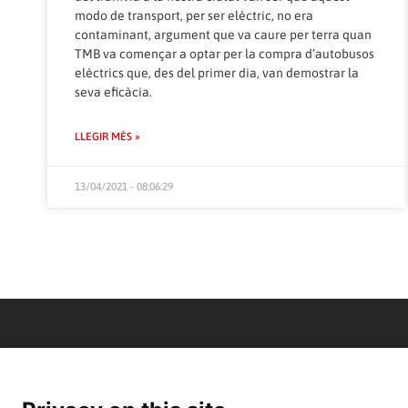
modo de transport, per ser elèctric, no era
contaminant, argument que va caure per terra quan
TMB va començar a optar per la compra d’autobusos
elèctrics que, des del primer dia, van demostrar la
seva eficàcia.
LLEGIR MÉS »
13/04/2021 - 08:06:29