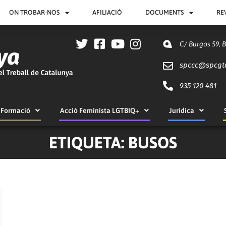
ON TROBAR-NOS
AFILIACIÓ
DOCUMENTS
RE
C/ Burgos 59, 
spccc@
spcgt
935 120 481
Formació
Acció Feminista LGTBIQ+
Jurídica
ETIQUETA: BUSOS