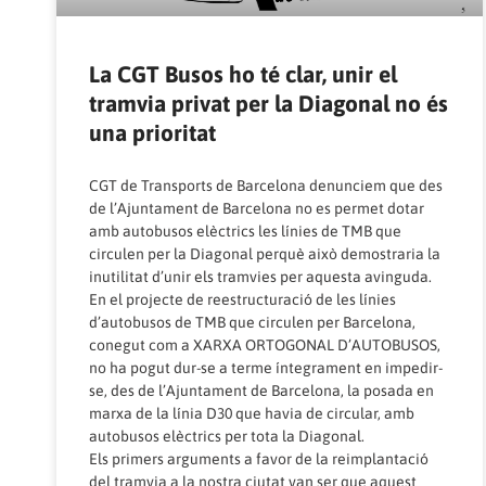
La CGT Busos ho té clar, unir el
tramvia privat per la Diagonal no és
una prioritat
CGT de Transports de Barcelona denunciem que des
de l’Ajuntament de Barcelona no es permet dotar
amb autobusos elèctrics les línies de TMB que
circulen per la Diagonal perquè això demostraria la
inutilitat d’unir els tramvies per aquesta avinguda.
En el projecte de reestructuració de les línies
d’autobusos de TMB que circulen per Barcelona,
conegut com a XARXA ORTOGONAL D’AUTOBUSOS,
no ha pogut dur-se a terme íntegrament en impedir-
se, des de l’Ajuntament de Barcelona, la posada en
marxa de la línia D30 que havia de circular, amb
autobusos elèctrics per tota la Diagonal.
Els primers arguments a favor de la reimplantació
del tramvia a la nostra ciutat van ser que aquest