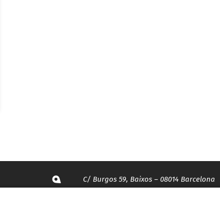
C/ Burgos 59, Baixos – 08014 Barcelona
spccc@
spcgtcatalunya.cat