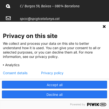
C/ Burgos 59, Baixos – 08014 Barcelona
spccc@
spcgtcatalunya.cat
935 120 481
Privacy on this site
We collect and process your data on this site to better
@CGTCatalunya
understand how it is used. You can give your consent to all or
selected purposes, or you can decline them all. For more
cgtcatalunya
information, see our privacy policy.
CGTCatalunya
Analytics
Consent details
Privacy policy
cgtcatalunya
Accept all
Decline all
Desenvolupat per
Powered by