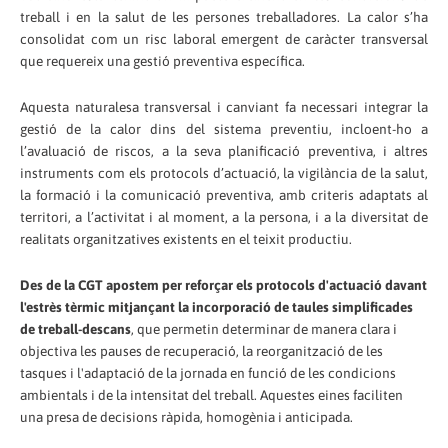
treball i en la salut de les persones treballadores. La calor s’ha
consolidat com un risc laboral emergent de caràcter transversal
que requereix una gestió preventiva específica.
Aquesta naturalesa transversal i canviant fa necessari integrar la
gestió de la calor dins del sistema preventiu, incloent-ho a
l’avaluació de riscos, a la seva planificació preventiva, i altres
instruments com els protocols d’actuació, la vigilància de la salut,
la formació i la comunicació preventiva, amb criteris adaptats al
territori, a l’activitat i al moment, a la persona, i a la diversitat de
realitats organitzatives existents en el teixit productiu.
Des de la CGT apostem
per reforçar els protocols d'actuació davant
l'estrès tèrmic mitjançant la incorporació de
taules simplificades
de treball-descans
, que permetin determinar de manera clara i
objectiva les pauses de recuperació, la reorganització de les
tasques i l'adaptació de la jornada en funció de les condicions
ambientals i de la intensitat del treball. Aquestes eines faciliten
una presa de decisions ràpida, homogènia i anticipada.