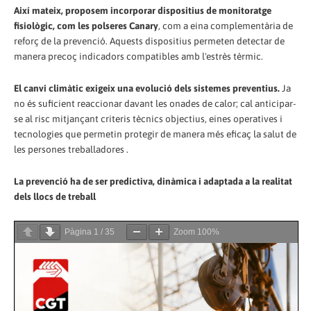
Així mateix, proposem incorporar dispositius de monitoratge
fisiològic, com les polseres Canary
, com a eina complementària de
reforç de la prevenció. Aquests dispositius permeten detectar de
manera precoç indicadors compatibles amb l'estrès tèrmic.
El canvi climàtic exigeix una evolució dels sistemes preventius.
Ja
no és suficient reaccionar davant les onades de calor; cal anticipar-
se al risc mitjançant criteris tècnics objectius, eines operatives i
tecnologies que permetin protegir de manera més eficaç la salut de
les persones treballadores .
La prevenció ha de ser predictiva, dinàmica i adaptada a la realitat
dels llocs de treball
Pàgina
1
/
35
Zoom
100%