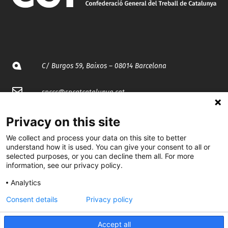
C/ Burgos 59, Baixos – 08014 Barcelona
spccc@
spcgtcatalunya.cat
935 120 481
Privacy on this site
We collect and process your data on this site to better
understand how it is used. You can give your consent to all or
@CGTCatalunya
selected purposes, or you can decline them all. For more
information, see our privacy policy.
cgtcatalunya
Analytics
CGTCatalunya
Consent details
Privacy policy
cgtcatalunya
Accept all