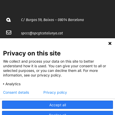
C/ Burgos 59, Baixos – 08014 Barcelona
spccc@
spcgtcatalunya.cat
935 120 481
Privacy on this site
@CGTCatalunya
We collect and process your data on this site to better
understand how it is used. You can give your consent to all or
selected purposes, or you can decline them all. For more
cgtcatalunya
information, see our privacy policy.
CGTCatalunya
Analytics
cgtcatalunya
Consent details
Privacy policy
Accept all
Desenvolupat per