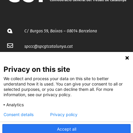
C/ Burgos 59, Baixos – 08014 Barcelona
spccc@
spcgtcatalunya.cat
935 120 481
Privacy on this site
@CGTCatalunya
We collect and process your data on this site to better
understand how it is used. You can give your consent to all or
selected purposes, or you can decline them all. For more
cgtcatalunya
information, see our privacy policy.
CGTCatalunya
Analytics
cgtcatalunya
Consent details
Privacy policy
Accept all