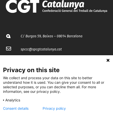
C/ Burgos 59, Baixos – 08014 Barcelona
spccc@
spcgtcatalunya.cat
935 120 481
Privacy on this site
@CGTCatalunya
We collect and process your data on this site to better
understand how it is used. You can give your consent to all or
cgtcatalunya
selected purposes, or you can decline them all. For more
information, see our privacy policy.
CGTCatalunya
Analytics
cgtcatalunya
Consent details
Privacy policy