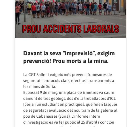
Davant la seva “imprevisió”, exigim
prevenció! Prou morts a la mina.
La CGT Sallent exigeix més prevenció, mesures de
seguretat i protocols clars, efectius i transparents a
les mines de Suria.
El passat 9 de març, una placa de 6 metres va caure
damunt de tres geòlegs, dos d’ells treballadors d’ICL
Iberia i un estudiant en pràctiques, que feien tasques
de seguretat i avaluació del nou tram de la galeria al
pou de Cabanasses (Súria). L’informe intern
d’investigació es va fer públic el 25 d’abril i conclou