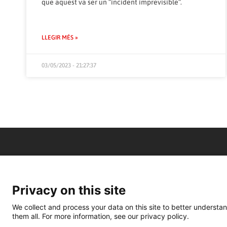
que aquest va ser un “incident imprevisible”.
LLEGIR MÉS »
03/05/2023 - 21:27:37
Privacy on this site
We collect and process your data on this site to better understan
them all. For more information, see our privacy policy.