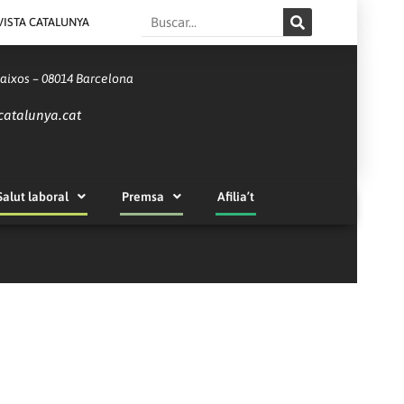
Search
VISTA CATALUNYA
Baixos – 08014 Barcelona
catalunya.cat
Salut laboral
Premsa
Afilia’t