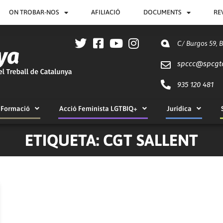
ON TROBAR-NOS
AFILIACIÓ
DOCUMENTS
RE
C/ Burgos 59, 
spccc@
spcgt
935 120 481
Formació
Acció Feminista LGTBIQ+
Jurídica
ETIQUETA: CGT SALLENT