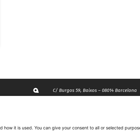
C/ Burgos 59, Baixos – 08014 Barcelona
spccc@
spcgtcatalunya.cat
d how it is used. You can give your consent to all or selected purpos
935 120 481