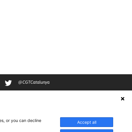
@CGTCatalunya
cgtcatalunya
CGTCatalunya
cgtcatalunya
es, or you can decline
Accept all