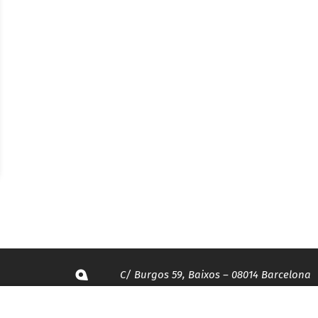
C/ Burgos 59, Baixos – 08014 Barcelona
spccc@
spcgtcatalunya.cat