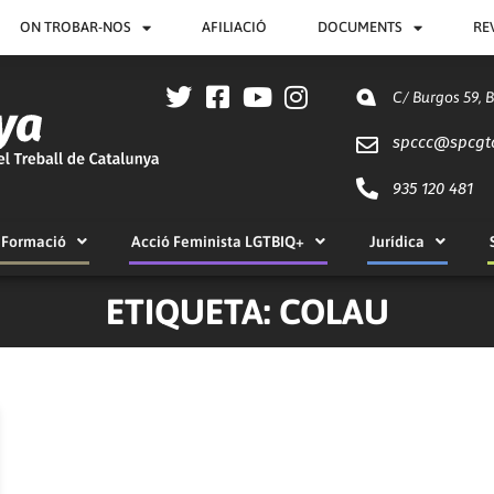
ON TROBAR-NOS
AFILIACIÓ
DOCUMENTS
RE
C/ Burgos 59, 
spccc@
spcgt
935 120 481
Formació
Acció Feminista LGTBIQ+
Jurídica
ETIQUETA: COLAU