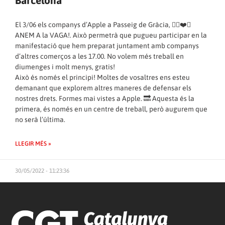
Barcelona
El 3/06 els companys d’Apple a Passeig de Gràcia, ✊🏼❤️🖤
ANEM A la VAGA!. Això permetrà que pugueu participar en la
manifestació que hem preparat juntament amb companys
d’altres comerços a les 17.00. No volem més treball en
diumenges i molt menys, gratis!
Això és només el principi! Moltes de vosaltres ens esteu
demanant que explorem altres maneres de defensar els
nostres drets. Formes mai vistes a Apple. 🔜 Aquesta és la
primera, és només en un centre de treball, però augurem que
no serà l’última.
LLEGIR MÉS »
30/05/2022 - 11:23:36