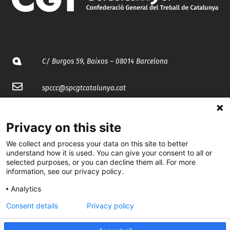
C/ Burgos 59, Baixos – 08014 Barcelona
spccc@
spcgtcatalunya.cat
935 120 481
Privacy on this site
@CGTCatalunya
We collect and process your data on this site to better
understand how it is used. You can give your consent to all or
selected purposes, or you can decline them all. For more
cgtcatalunya
information, see our privacy policy.
CGTCatalunya
Analytics
cgtcatalunya
Consent details
Privacy policy