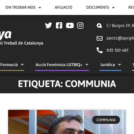
ON TROBAR-NOS
AFILIACIÓ
DOCUMENTS
RE
C/ Burgos 59, 
spccc@
spcgt
935 120 481
Formació
Acció Feminista LGTBIQ+
Jurídica
ETIQUETA: COMMUNIA
COMMUNIA