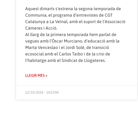
Aquest dimarts s’estrena la segona temporada de
Communia, el programa d’entrevistes de CGT
Catalunya a
La Veïnal
, amb el suport de l’
Associació
Càmeres i Acció
.
Al llarg de la primera temporada hem parlat de
vagues amb l’
Òscar Murciano
, d’educació amb la
Marta Venceslao i el Jordi Solé
, de transició
ecosocial amb el
Carlos Taibo
i de la crisi de
l’habitatge amb el
Sindicat de Llogateres
.
LLEGIR MÉS »
22/10/2024 - 14:23:04