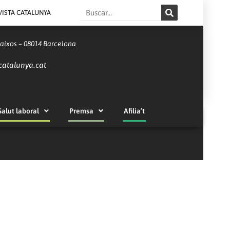
Search
VISTA CATALUNYA
Baixos – 08014 Barcelona
catalunya.cat
Salut laboral
Premsa
Afilia’t