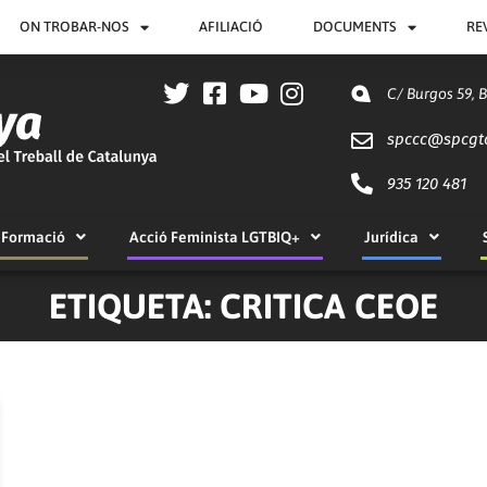
ON TROBAR-NOS
AFILIACIÓ
DOCUMENTS
RE
C/ Burgos 59, 
spccc@
spcgt
935 120 481
Formació
Acció Feminista LGTBIQ+
Jurídica
ETIQUETA: CRITICA CEOE