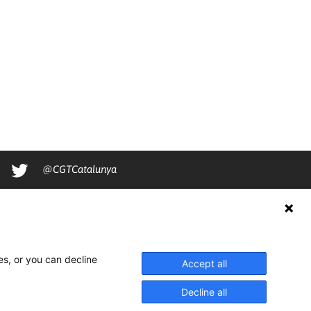
@CGTCatalunya
cgtcatalunya
CGTCatalunya
cgtcatalunya
es, or you can decline
Accept all
Decline all