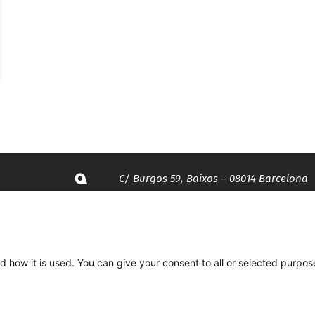
C/ Burgos 59, Baixos – 08014 Barcelona
spccc@
spcgtcatalunya.cat
d how it is used. You can give your consent to all or selected purpos
935 120 481