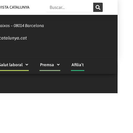
Search
VISTA CATALUNYA
Baixos – 08014 Barcelona
catalunya.cat
Salut laboral
Premsa
Afilia’t