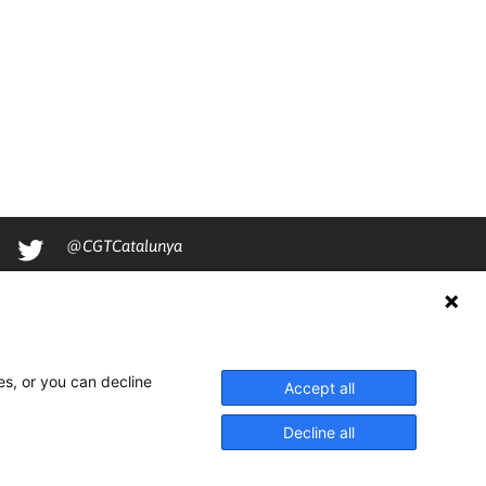
@CGTCatalunya
cgtcatalunya
CGTCatalunya
cgtcatalunya
es, or you can decline
Accept all
Decline all