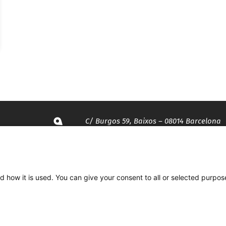
C/ Burgos 59, Baixos – 08014 Barcelona
spccc@
spcgtcatalunya.cat
d how it is used. You can give your consent to all or selected purpos
935 120 481
Desenvolupat per