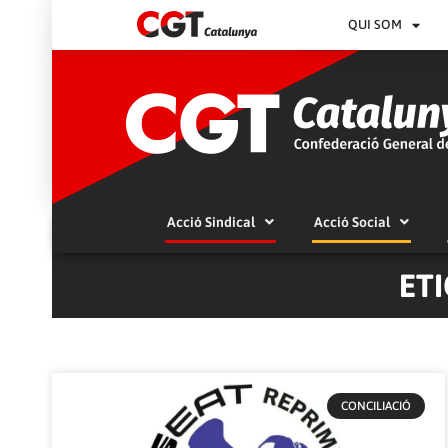
QUI SOM
Acció Sindical
Acció Social
ET
CONCILIACIÓ