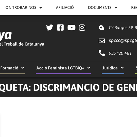
ON TROBAR-NOS
AFILIACIÓ
DOCUMENTS
RE
C/ Burgos 59, 
spccc@
spcgt
935 120 481
Formació
Acció Feminista LGTBIQ+
Jurídica
IQUETA: DISCRIMANCIO DE GEN