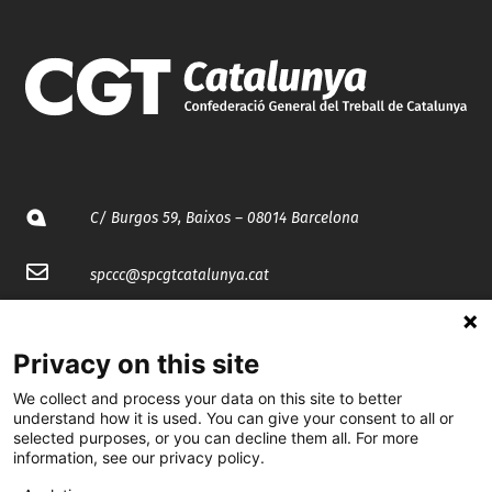
C/ Burgos 59, Baixos – 08014 Barcelona
spccc@
spcgtcatalunya.cat
935 120 481
Privacy on this site
@CGTCatalunya
We collect and process your data on this site to better
understand how it is used. You can give your consent to all or
selected purposes, or you can decline them all. For more
cgtcatalunya
information, see our privacy policy.
CGTCatalunya