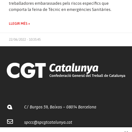
treballadores embarassades pels riscos específics que
comporta la feina de Tècnic en emergències Sanitàries.
LLEGIR MÉS »
22/06/2022 - 10:35:45
C/ Burgos 59, Baixos – 08014 Barcelona
spccc@
spcgtcatalunya.cat