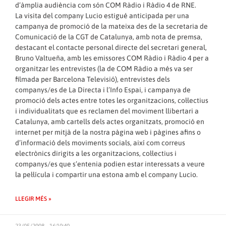
d’àmplia audiència com són COM Ràdio i Ràdio 4 de RNE.
La visita del company Lucio estigué anticipada per una
campanya de promoció de la mateixa des de la secretaria de
Comunicació de la CGT de Catalunya, amb nota de premsa,
destacant el contacte personal directe del secretari general,
Bruno Valtueña, amb les emissores COM Ràdio i Ràdio 4 per a
organitzar les entrevistes (la de COM Ràdio a més va ser
filmada per Barcelona Televisió), entrevistes dels
companys/es de La Directa i l’Info Espai, i campanya de
promoció dels actes entre totes les organitzacions, col·lectius
i individualitats que es reclamen del moviment llibertari a
Catalunya, amb cartells dels actes organitzats, promoció en
internet per mitjà de la nostra pàgina web i pàgines afins o
d’informació dels moviments socials, així com correus
electrònics dirigits a les organitzacions, col·lectius i
companys/es que s’entenia podien estar interessats a veure
la pel·lícula i compartir una estona amb el company Lucio.
LLEGIR MÉS »
23/05/2008 - 16:10:40