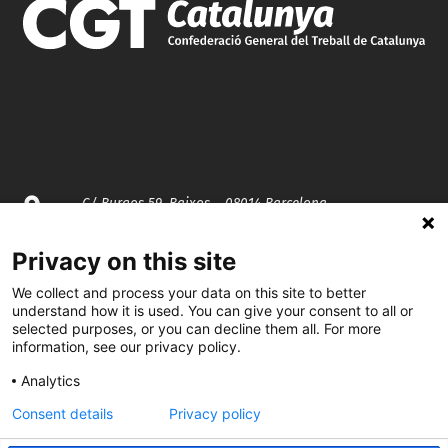
C/ Burgos 59, Baixos – 08014 Barcelona
Privacy on this site
spccc@
spcgtcatalunya.cat
We collect and process your data on this site to better
935 120 481
understand how it is used. You can give your consent to all or
selected purposes, or you can decline them all. For more
information, see our privacy policy.
@CGTCatalunya
Analytics
cgtcatalunya
Consent details
Privacy policy
CGTCatalunya