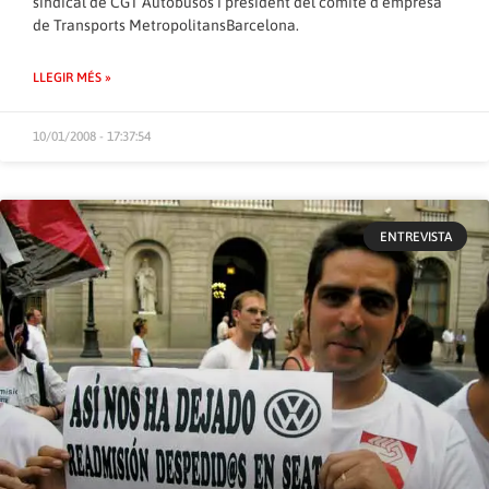
sindical de
CGT Autobusos
i president del comitè d’empresa
de Transports MetropolitansBarcelona.
LLEGIR MÉS »
10/01/2008 - 17:37:54
ENTREVISTA