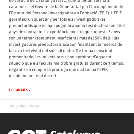
de Justícia de Catalunya (TSJC) contra les universitats
catalanes i el Govern de la Generalitat per l’incompliment de
l’Estatut del Personal Investigador en Formació (EPIF). L’EPIF
garanteix un quart any per tots els investigadors/es
predoctorals que no han pogut acabar la tesi doctoral en els 3
anys de contracte. L’experiència mostra que aquests 3 anys
són un termini totalment insuficient i més del 50% dels i les
investigadores predoctorals acaben finalitzant la recerca de
la seva tesi vivint del subsidi d’atur. De forma conscient i
premeditada, les universitats s’han aprofitat d’aquesta
situació que els facilita mà d’obra gratuïta durant cert temps,
negant-se a complir la pròrroga que dictamina l’EPIF,
desobeint un reial decret.
LLEGIR MÉS »
26/11/2020 - 15:08:15