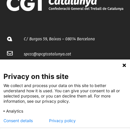
C/ Burgos 59, Baixos – 08014 Barcelona
spccc@
spcgtcatalunya.cat
935 120 481
Privacy on this site
@CGTCatalunya
We collect and process your data on this site to better
understand how it is used. You can give your consent to all or
selected purposes, or you can decline them all. For more
cgtcatalunya
information, see our privacy policy.
CGTCatalunya
Analytics
cgtcatalunya
Consent details
Privacy policy