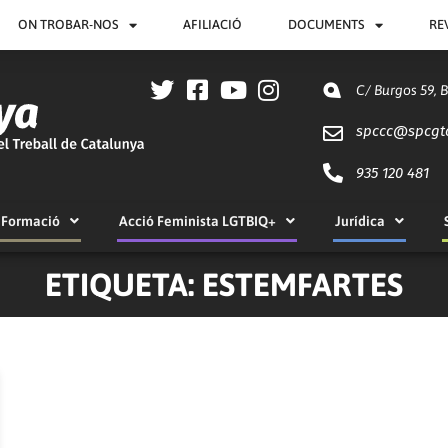
ON TROBAR-NOS
AFILIACIÓ
DOCUMENTS
RE
C/ Burgos 59, 
spccc@
spcgt
935 120 481
Formació
Acció Feminista LGTBIQ+
Jurídica
ETIQUETA: ESTEMFARTES