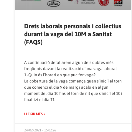
Drets laborals personals i col·lectius
durant la vaga del 10M a Sanitat
(FAQS)
A continuació detallarem algun dels dubtes més
freqüents davant la realització d’una vaga laboral:
1.-Quin és l’horari en que puc fer vaga?
La cobertura de la vaga comença quan s’iniciï el torn
que comenci el dia 9 de març i acabi en algun
moment del dia 10 fins el torn de nit que s’iniciï el 10 i
finalitzi el dia 11.
LLEGIR MÉS »
24/02/2021 - 15:02:26