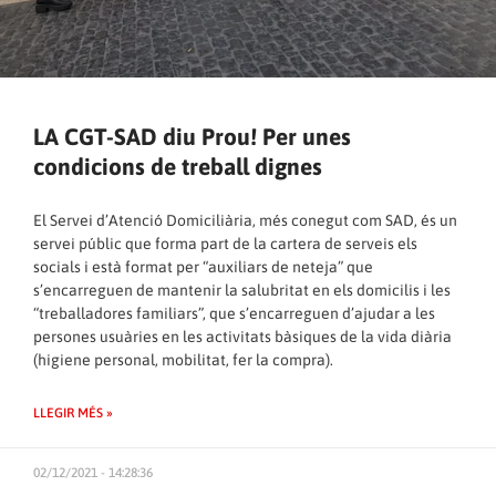
LA CGT-SAD diu Prou! Per unes
condicions de treball dignes
El Servei d’Atenció Domiciliària, més conegut com SAD, és un
servei públic que forma part de la cartera de serveis els
socials i està format per “auxiliars de neteja” que
s’encarreguen de mantenir la salubritat en els domicilis i les
“treballadores familiars”, que s’encarreguen d’ajudar a les
persones usuàries en les activitats bàsiques de la vida diària
(higiene personal, mobilitat, fer la compra).
LLEGIR MÉS »
02/12/2021 - 14:28:36