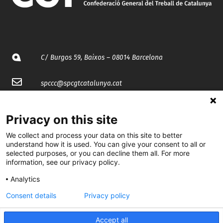
C/ Burgos 59, Baixos – 08014 Barcelona
spccc@
spcgtcatalunya.cat
935 120 481
Privacy on this site
We collect and process your data on this site to better
@CGTCatalunya
understand how it is used. You can give your consent to all or
selected purposes, or you can decline them all. For more
cgtcatalunya
information, see our privacy policy.
CGTCatalunya
Analytics
cgtcatalunya
Consent details
Privacy policy
Accept all