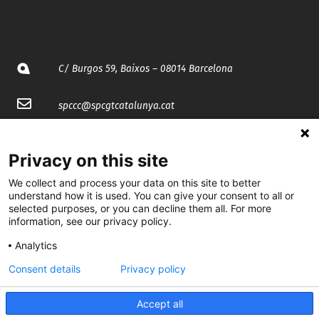
C/ Burgos 59, Baixos – 08014 Barcelona
spccc@
spcgtcatalunya.cat
935 120 481
Privacy on this site
@CGTCatalunya
We collect and process your data on this site to better
understand how it is used. You can give your consent to all or
selected purposes, or you can decline them all. For more
cgtcatalunya
information, see our privacy policy.
CGTCatalunya
Analytics
cgtcatalunya
Consent details
Privacy policy
Accept all