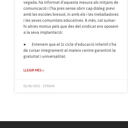
vegada, ha informat d’aquesta mesura als mitjans de
comunicació i l’ha pres sense obrir cap diàleg previ
amb les escoles bressol, ni amb els i les treballadores
i les seves comunitats educatives. A més, cal sumar-
hi altres motius pels que des del sindicat ens oposem
a la seva implantació:
● Entenem que el 1r cicle d’educació infantil s’ha
de cursar íntegrament al mateix centre garantint la
gratuïtat i universalitat.
LLEGIR MÉS »
01/06/2021 - 19:50:04