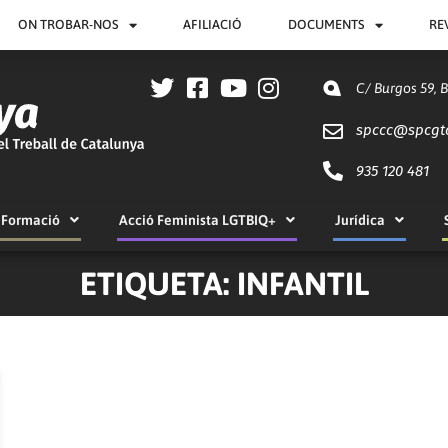
ON TROBAR-NOS
AFILIACIÓ
DOCUMENTS
RE
C/ Burgos 59, 
spccc@
spcgt
935 120 481
Formació
Acció Feminista LGTBIQ+
Jurídica
ETIQUETA: INFANTIL