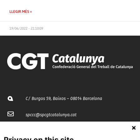
LLEGIR MÉS »
19/06/2022 - 21:10:09
C/ Burgos 59, Baixos – 08014 Barcelona
spccc@
spcgtcatalunya.cat
935 120 481
Privacy on this site